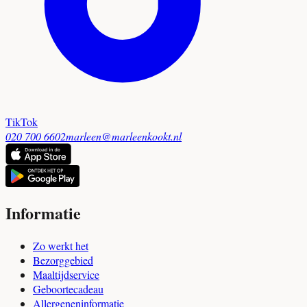
TikTok
020 700 6602
marleen@marleenkookt.nl
Informatie
Zo werkt het
Bezorggebied
Maaltijdservice
Geboortecadeau
Allergeneninformatie