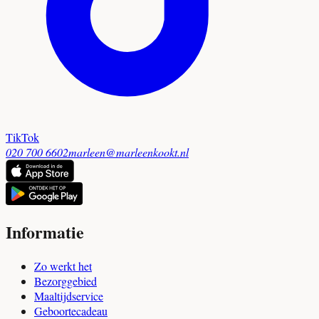
TikTok
020 700 6602
marleen@marleenkookt.nl
Informatie
Zo werkt het
Bezorggebied
Maaltijdservice
Geboortecadeau