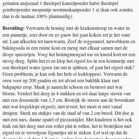
gemalen anijszaad 1 theelepel kaneelpoeder halve theelepel
gemberpoeder mespuntje nootmuskaatpoeder 1 ei (kan ook zonder,
dan is de taaitaai 100% plantaardig).
Bereiding:
Verwarm de honing met de keukenstroop en water in
een pannetje, roer door en zo gauw het gaat koken zet je het vuur
uit. Laat afkoelen tot lauwwarm. Zeef de roggemeel, tarwebloem en
bakingsoda in een ruime kom en meng met elkaar samen met de
droge specerijen. Voeg het honingmengsel toe en kneed kort tot een
stevig deeg. Splits het ei en klop het eigeel los in een kommetje met
een theelepel water (geen zin om te splitsen, of gaat het eigeel stuk?
Geen probleem, je kan ook het hele ei loskloppen). Verwarm de
oven voor op 200 graden en zet alvast een bakblik klaar met
bakpapier erop. Maak je aanrecht schoon en bestrooi met wat
bloem. Verdeel het deeg in 4 stukken en rol daar lange staven van
met een doorsnede van 1,5 cm. Bestrijk de staven aan de bovenkant
met wat losgeklopt ei(geel), niet teveel, het moet er niet vanaf
druipen. Steek nu stukjes van de staaf af van 2 cm breed. Dit doe je
met een mes, dunne spatel of pizzasnijder. Met kinderen is het ook
leuk om het deeg met een roller plat te rollen, het te bestrijken met
eigeel en er vervolgens figuurtjes uit te steken. Let wel op dat de
doorsnede ook hier 1,5 cm is, anders kan de taaitaai droog worden