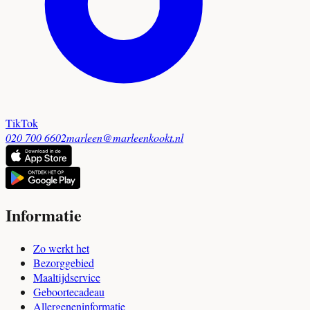
TikTok
020 700 6602
marleen@marleenkookt.nl
Informatie
Zo werkt het
Bezorggebied
Maaltijdservice
Geboortecadeau
Allergeneninformatie