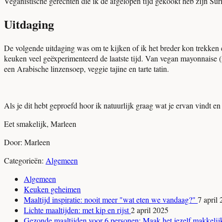
Veganistische gerechten die ik de afgelopen tijd gekookt heb zijn Sur
Uitdaging
De volgende uitdaging was om te kijken of ik het breder kon trekken 
keuken veel geëxperimenteerd de laatste tijd. Van vegan mayonnaise (
een Arabische linzensoep, veggie tajine en tarte tatin.
Als je dit hebt geproefd hoor ik natuurlijk graag wat je ervan vindt e
Eet smakelijk, Marleen
Door: Marleen
Categorieën:
Algemeen
Algemeen
Keuken geheimen
Maaltijd inspiratie: nooit meer "wat eten we vandaag?"
7 april
Lichte maaltijden: met kip en rijst
2 april 2025
Gezonde maaltijden voor 6 personen: Maak het jezelf makkeli