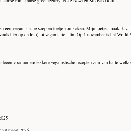
inaamse roti, Thaise groentecurry, Poké Bowl en Sukiyaki tofu.
en een veganistische soep en toetje kon koken. Mijn toetjes maak ik v
zoals hier op de foto) tot vegan tarte tatin. Op 1 november is het Worl
n ideeën voor andere lekkere veganistische recepten zijn van harte welk
 2025
jk
28 maart 2025