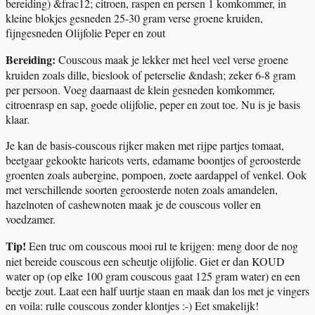
bereiding) &frac12; citroen, raspen en persen 1 komkommer, in
kleine blokjes gesneden 25-30 gram verse groene kruiden,
fijngesneden Olijfolie Peper en zout
Bereiding:
Couscous maak je lekker met heel veel verse groene
kruiden zoals dille, bieslook of peterselie &ndash; zeker 6-8 gram
per persoon. Voeg daarnaast de klein gesneden komkommer,
citroenrasp en sap, goede olijfolie, peper en zout toe. Nu is je basis
klaar.
Je kan de basis-couscous rijker maken met rijpe partjes tomaat,
beetgaar gekookte haricots verts, edamame boontjes of geroosterde
groenten zoals aubergine, pompoen, zoete aardappel of venkel. Ook
met verschillende soorten geroosterde noten zoals amandelen,
hazelnoten of cashewnoten maak je de couscous voller en
voedzamer.
Tip!
Een truc om couscous mooi rul te krijgen: meng door de nog
niet bereide couscous een scheutje olijfolie. Giet er dan KOUD
water op (op elke 100 gram couscous gaat 125 gram water) en een
beetje zout. Laat een half uurtje staan en maak dan los met je vingers
en voila: rulle couscous zonder klontjes :-) Eet smakelijk!