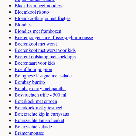
Black bean beef noodles
Bloemkool risotto
Bloemkoolburger met frietjes
Blondies
Blondies met frambozen
Boerenjongens met frisse yoghurtmousse
Boerenkool met worst
Boerenkool met worst voor kids
Boerenkoolstamp met speklapje
Boerentaart voor kids
Boeuf bourguignon
Bolognese lasagne met salade
Bombay burrito
Bombay curry met paratha
Bosvruchten trifle - 500 ml
Boterkoek met citroen
Boterkoek met griesmeel
Boterzachte kip in currysaus
Boterzachte lamsschenkel
Boterzachte sukade
Bramenmousse