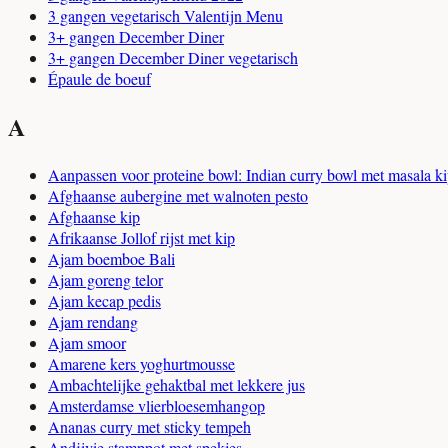
3 gangen vegetarisch Valentijn Menu
3+ gangen December Diner
3+ gangen December Diner vegetarisch
Épaule de boeuf
A
Aanpassen voor proteine bowl: Indian curry bowl met masala k
Afghaanse aubergine met walnoten pesto
Afghaanse kip
Afrikaanse Jollof rijst met kip
Ajam boemboe Bali
Ajam goreng telor
Ajam kecap pedis
Ajam rendang
Ajam smoor
Amarene kers yoghurtmousse
Ambachtelijke gehaktbal met lekkere jus
Amsterdamse vlierbloesemhangop
Ananas curry met sticky tempeh
Andijvie stamppot met spekjes