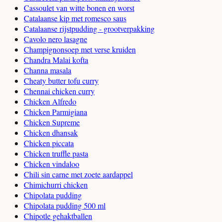
Cassoulet van witte bonen en worst
Catalaanse kip met romesco saus
Catalaanse rijstpudding - grootverpakking
Cavolo nero lasagne
Champignonsoep met verse kruiden
Chandra Malai kofta
Channa masala
Cheaty butter tofu curry
Chennai chicken curry
Chicken Alfredo
Chicken Parmigiana
Chicken Supreme
Chicken dhansak
Chicken piccata
Chicken truffle pasta
Chicken vindaloo
Chili sin carne met zoete aardappel
Chimichurri chicken
Chipolata pudding
Chipolata pudding 500 ml
Chipotle gehaktballen