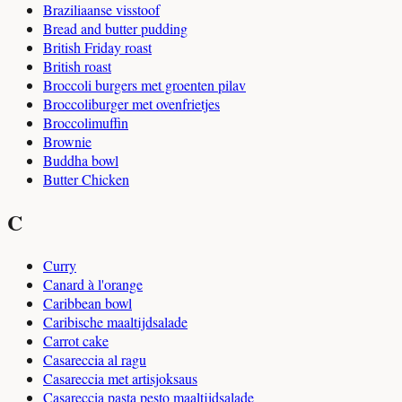
Braziliaanse visstoof
Bread and butter pudding
British Friday roast
British roast
Broccoli burgers met groenten pilav
Broccoliburger met ovenfrietjes
Broccolimuffin
Brownie
Buddha bowl
Butter Chicken
C
Curry
Canard à l'orange
Caribbean bowl
Caribische maaltijdsalade
Carrot cake
Casareccia al ragu
Casareccia met artisjoksaus
Casareccia pasta pesto maaltijdsalade