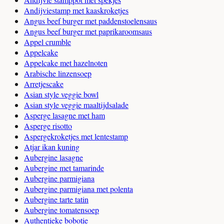
Andijviestamp met kaaskroketjes
Angus beef burger met paddenstoelensaus
Angus beef burger met paprikaroomsaus
Appel crumble
Appelcake
Appelcake met hazelnoten
Arabische linzensoep
Arretjescake
Asian style veggie bowl
Asian style veggie maaltijdsalade
Asperge lasagne met ham
Asperge risotto
Aspergekroketjes met lentestamp
Atjar ikan kuning
Aubergine lasagne
Aubergine met tamarinde
Aubergine parmigiana
Aubergine parmigiana met polenta
Aubergine tarte tatin
Aubergine tomatensoep
Authentieke bobotie