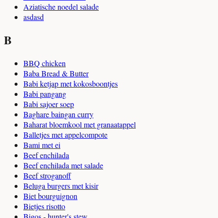
Aziatische noedel salade
asdasd
B
BBQ chicken
Baba Bread & Butter
Babi ketjap met kokosboontjes
Babi pangang
Babi sajoer soep
Baghare baingan curry
Baharat bloemkool met granaatappel
Balletjes met appelcompote
Bami met ei
Beef enchilada
Beef enchilada met salade
Beef stroganoff
Beluga burgers met kisir
Biet bourguignon
Bietjes risotto
Bigos - hunter's stew