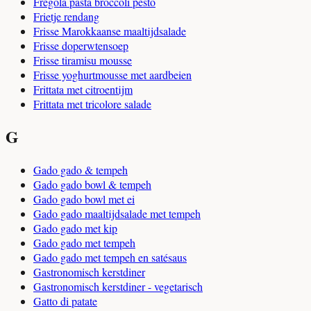
Fregola pasta broccoli pesto
Frietje rendang
Frisse Marokkaanse maaltijdsalade
Frisse doperwtensoep
Frisse tiramisu mousse
Frisse yoghurtmousse met aardbeien
Frittata met citroentijm
Frittata met tricolore salade
G
Gado gado & tempeh
Gado gado bowl & tempeh
Gado gado bowl met ei
Gado gado maaltijdsalade met tempeh
Gado gado met kip
Gado gado met tempeh
Gado gado met tempeh en satésaus
Gastronomisch kerstdiner
Gastronomisch kerstdiner - vegetarisch
Gatto di patate