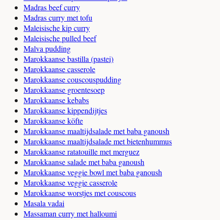
Madras beef curry
Madras curry met tofu
Maleisische kip curry
Maleisische pulled beef
Malva pudding
Marokkaanse bastilla (pastei)
Marokkaanse casserole
Marokkaanse couscouspudding
Marokkaanse groentesoep
Marokkaanse kebabs
Marokkaanse kippendijtjes
Marokkaanse köfte
Marokkaanse maaltijdsalade met baba ganoush
Marokkaanse maaltijdsalade met bietenhummus
Marokkaanse ratatouille met merguez
Marokkaanse salade met baba ganoush
Marokkaanse veggie bowl met baba ganoush
Marokkaanse veggie casserole
Marokkaanse worstjes met couscous
Masala vadai
Massaman curry met halloumi