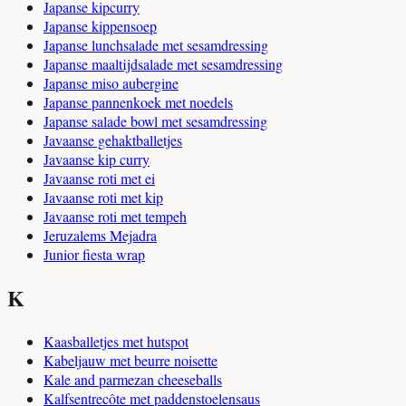
Japanse kipcurry
Japanse kippensoep
Japanse lunchsalade met sesamdressing
Japanse maaltijdsalade met sesamdressing
Japanse miso aubergine
Japanse pannenkoek met noedels
Japanse salade bowl met sesamdressing
Javaanse gehaktballetjes
Javaanse kip curry
Javaanse roti met ei
Javaanse roti met kip
Javaanse roti met tempeh
Jeruzalems Mejadra
Junior fiesta wrap
K
Kaasballetjes met hutspot
Kabeljauw met beurre noisette
Kale and parmezan cheeseballs
Kalfsentrecôte met paddenstoelensaus