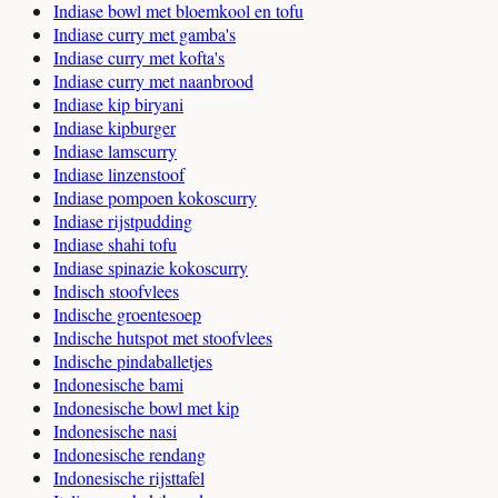
Indiase bowl met bloemkool en tofu
Indiase curry met gamba's
Indiase curry met kofta's
Indiase curry met naanbrood
Indiase kip biryani
Indiase kipburger
Indiase lamscurry
Indiase linzenstoof
Indiase pompoen kokoscurry
Indiase rijstpudding
Indiase shahi tofu
Indiase spinazie kokoscurry
Indisch stoofvlees
Indische groentesoep
Indische hutspot met stoofvlees
Indische pindaballetjes
Indonesische bami
Indonesische bowl met kip
Indonesische nasi
Indonesische rendang
Indonesische rijsttafel