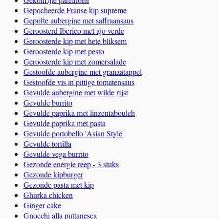
Gepocheerde Franse kip supreme
Gepofte aubergine met saffraansaus
Geroosterd Iberico met ajo verde
Geroosterde kip met hete bliksem
Geroosterde kip met pesto
Geroosterde kip met zomersalade
Gestoofde aubergine met granaatappel
Gestoofde vis in pittige tomatensaus
Gevulde aubergine met wilde rijst
Gevulde burrito
Gevulde paprika met linzentabouleh
Gevulde paprika met pasta
Gevulde portobello 'Asian Style'
Gevulde tortilla
Gevulde vega burrito
Gezonde energie reep - 3 stuks
Gezonde kipburger
Gezonde pasta met kip
Ghurka chicken
Ginger cake
Gnocchi alla puttanesca