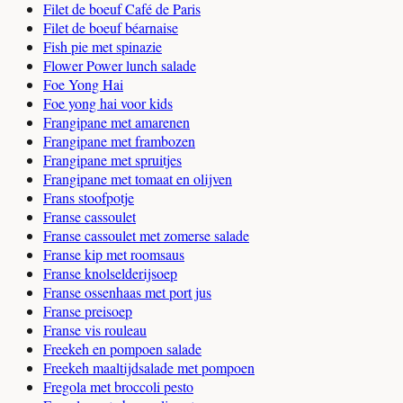
Filet de boeuf Café de Paris
Filet de boeuf béarnaise
Fish pie met spinazie
Flower Power lunch salade
Foe Yong Hai
Foe yong hai voor kids
Frangipane met amarenen
Frangipane met frambozen
Frangipane met spruitjes
Frangipane met tomaat en olijven
Frans stoofpotje
Franse cassoulet
Franse cassoulet met zomerse salade
Franse kip met roomsaus
Franse knolselderijsoep
Franse ossenhaas met port jus
Franse preisoep
Franse vis rouleau
Freekeh en pompoen salade
Freekeh maaltijdsalade met pompoen
Fregola met broccoli pesto