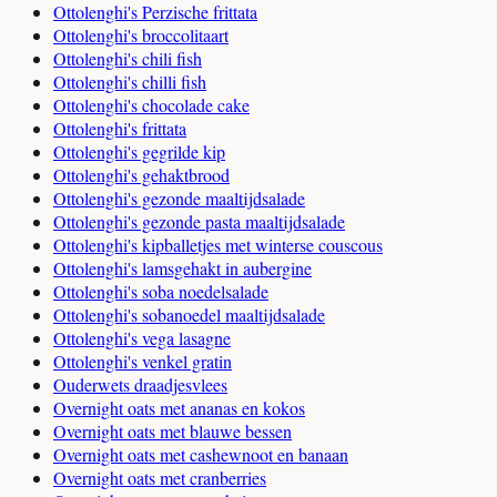
Ottolenghi's Perzische frittata
Ottolenghi's broccolitaart
Ottolenghi's chili fish
Ottolenghi's chilli fish
Ottolenghi's chocolade cake
Ottolenghi's frittata
Ottolenghi's gegrilde kip
Ottolenghi's gehaktbrood
Ottolenghi's gezonde maaltijdsalade
Ottolenghi's gezonde pasta maaltijdsalade
Ottolenghi's kipballetjes met winterse couscous
Ottolenghi's lamsgehakt in aubergine
Ottolenghi's soba noedelsalade
Ottolenghi's sobanoedel maaltijdsalade
Ottolenghi's vega lasagne
Ottolenghi's venkel gratin
Ouderwets draadjesvlees
Overnight oats met ananas en kokos
Overnight oats met blauwe bessen
Overnight oats met cashewnoot en banaan
Overnight oats met cranberries