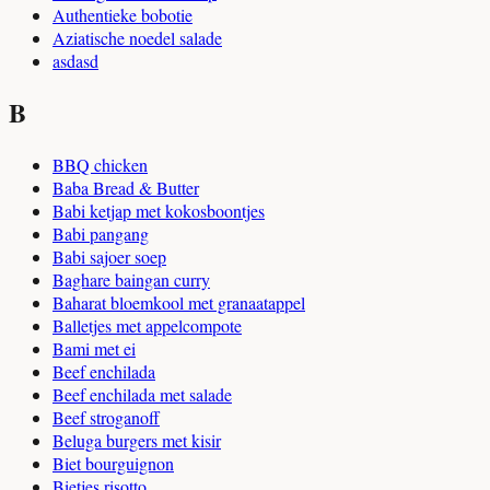
Authentieke bobotie
Aziatische noedel salade
asdasd
B
BBQ chicken
Baba Bread & Butter
Babi ketjap met kokosboontjes
Babi pangang
Babi sajoer soep
Baghare baingan curry
Baharat bloemkool met granaatappel
Balletjes met appelcompote
Bami met ei
Beef enchilada
Beef enchilada met salade
Beef stroganoff
Beluga burgers met kisir
Biet bourguignon
Bietjes risotto