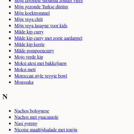
Mijn favoriete shoarma zonder vlees
Mijn gezonde Turkse dürüm
Mijn koektrommel
Mijn vega chili
Mijn vega lasagne voor kids
Milde kip curry
Milde kip curry met zoete aardappel
Milde kip kerrie
Milde pompoencurry
Mojo verde kip
Moksi alesi met bakkeljauw
Moksi meti
Moroccan style veggie bowl
Moussaka
N
Nachos bolognese
Nachos met guacamole
Nasi goreng
Nicoise maaltijdsalade met tonijn