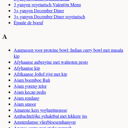
3 gangen vegetarisch Valentijn Menu
3+ gangen December Diner
3+ gangen December Diner vegetarisch
Épaule de boeuf
A
Aanpassen voor proteine bowl: Indian curry bowl met masala
kip
Afghaanse aubergine met walnoten pesto
Afghaanse kip
Afrikaanse Jollof rijst met kip
Ajam boemboe Bali
Ajam goreng telor
Ajam kecap pedis
Ajam rendang
Ajam smoor
Amarene kers yoghurtmousse
Ambachtelijke gehaktbal met lekkere jus
Amsterdamse vlierbloesemhangop
Ananas curry met sticky tempeh