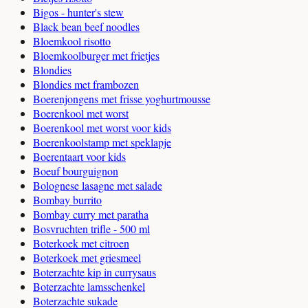
Bigos - hunter's stew
Black bean beef noodles
Bloemkool risotto
Bloemkoolburger met frietjes
Blondies
Blondies met frambozen
Boerenjongens met frisse yoghurtmousse
Boerenkool met worst
Boerenkool met worst voor kids
Boerenkoolstamp met speklapje
Boerentaart voor kids
Boeuf bourguignon
Bolognese lasagne met salade
Bombay burrito
Bombay curry met paratha
Bosvruchten trifle - 500 ml
Boterkoek met citroen
Boterkoek met griesmeel
Boterzachte kip in currysaus
Boterzachte lamsschenkel
Boterzachte sukade