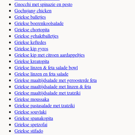
Gnocchi met spinazie en pesto
Gochujang chicken
Griekse balletjes
Griekse boerenkoolsalade
Griekse chortopita
Griekse gehaktballetjes
Griekse keftedes
Griekse kip gyros
Griekse kip met citroen aardappeltjes
Griekse kreatopita
Griekse linzen & feta salade bowl
Griekse linzen en feta salade
Griekse maaltijdsalade met geroosterde feta
Griekse maaltijdsalade met linzen & feta
Griekse maaltijdsalade met tzatziki
Griekse moussaka
Griekse pastasalade met tzatziki
Griekse souvlaki
Griekse spanakopita
Griekse spetzofai
Griekse stifado