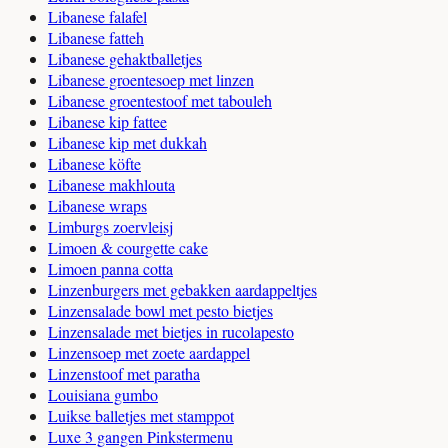
Libanese falafel
Libanese fatteh
Libanese gehaktballetjes
Libanese groentesoep met linzen
Libanese groentestoof met tabouleh
Libanese kip fattee
Libanese kip met dukkah
Libanese köfte
Libanese makhlouta
Libanese wraps
Limburgs zoervleisj
Limoen & courgette cake
Limoen panna cotta
Linzenburgers met gebakken aardappeltjes
Linzensalade bowl met pesto bietjes
Linzensalade met bietjes in rucolapesto
Linzensoep met zoete aardappel
Linzenstoof met paratha
Louisiana gumbo
Luikse balletjes met stamppot
Luxe 3 gangen Pinkstermenu