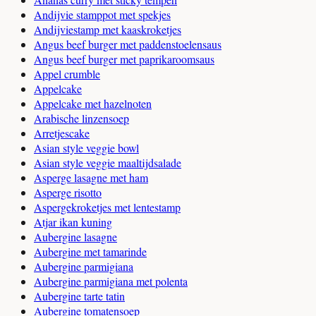
Andijvie stamppot met spekjes
Andijviestamp met kaaskroketjes
Angus beef burger met paddenstoelensaus
Angus beef burger met paprikaroomsaus
Appel crumble
Appelcake
Appelcake met hazelnoten
Arabische linzensoep
Arretjescake
Asian style veggie bowl
Asian style veggie maaltijdsalade
Asperge lasagne met ham
Asperge risotto
Aspergekroketjes met lentestamp
Atjar ikan kuning
Aubergine lasagne
Aubergine met tamarinde
Aubergine parmigiana
Aubergine parmigiana met polenta
Aubergine tarte tatin
Aubergine tomatensoep