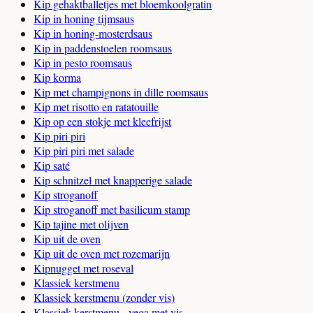
Kip gehaktballetjes met bloemkoolgratin
Kip in honing tijmsaus
Kip in honing-mosterdsaus
Kip in paddenstoelen roomsaus
Kip in pesto roomsaus
Kip korma
Kip met champignons in dille roomsaus
Kip met risotto en ratatouille
Kip op een stokje met kleefrijst
Kip piri piri
Kip piri piri met salade
Kip saté
Kip schnitzel met knapperige salade
Kip stroganoff
Kip stroganoff met basilicum stamp
Kip tajine met olijven
Kip uit de oven
Kip uit de oven met rozemarijn
Kipnugget met roseval
Klassiek kerstmenu
Klassiek kerstmenu (zonder vis)
Klassiek kerstmenu - vega met vis