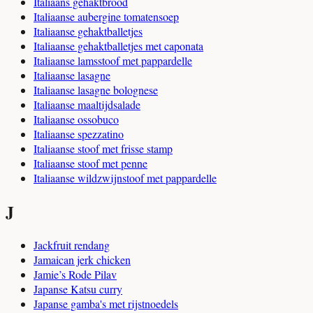
Italiaans gehaktbrood
Italiaanse aubergine tomatensoep
Italiaanse gehaktballetjes
Italiaanse gehaktballetjes met caponata
Italiaanse lamsstoof met pappardelle
Italiaanse lasagne
Italiaanse lasagne bolognese
Italiaanse maaltijdsalade
Italiaanse ossobuco
Italiaanse spezzatino
Italiaanse stoof met frisse stamp
Italiaanse stoof met penne
Italiaanse wildzwijnstoof met pappardelle
J
Jackfruit rendang
Jamaican jerk chicken
Jamie’s Rode Pilav
Japanse Katsu curry
Japanse gamba's met rijstnoedels