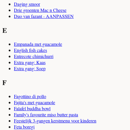
Daging smoor
Drie groenten Mac n Cheese
Duo van fazant - AANPASSEN
E
Empanada met guacamole
English fish cakes
Entrecote chimichurri
Extra gang: Kaas
Extra gang: Soep
F
Fagottino di pollo
Fajita's met guacamole
Falafel buddha bowl
Family's favourite miso butter pasta
Feestelijk 3-gangen kerstmenu voor kinderen
Feta boregi