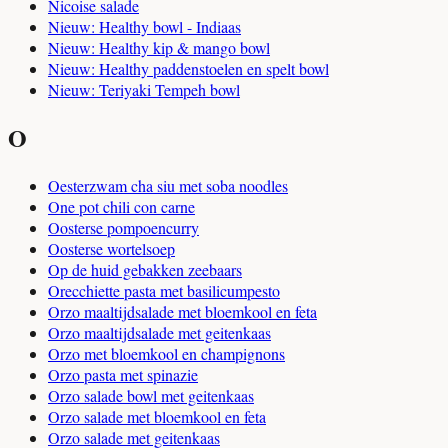
Nicoise salade
Nieuw: Healthy bowl - Indiaas
Nieuw: Healthy kip & mango bowl
Nieuw: Healthy paddenstoelen en spelt bowl
Nieuw: Teriyaki Tempeh bowl
O
Oesterzwam cha siu met soba noodles
One pot chili con carne
Oosterse pompoencurry
Oosterse wortelsoep
Op de huid gebakken zeebaars
Orecchiette pasta met basilicumpesto
Orzo maaltijdsalade met bloemkool en feta
Orzo maaltijdsalade met geitenkaas
Orzo met bloemkool en champignons
Orzo pasta met spinazie
Orzo salade bowl met geitenkaas
Orzo salade met bloemkool en feta
Orzo salade met geitenkaas