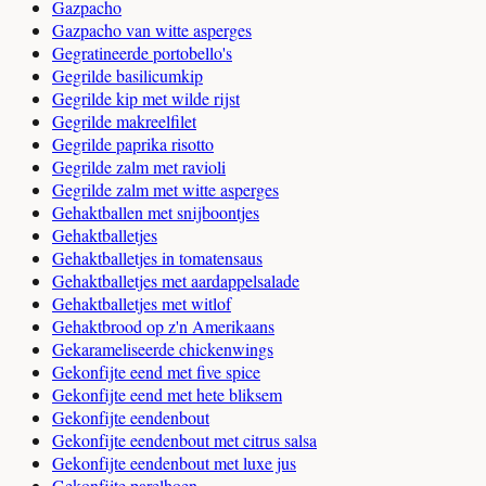
Gazpacho
Gazpacho van witte asperges
Gegratineerde portobello's
Gegrilde basilicumkip
Gegrilde kip met wilde rijst
Gegrilde makreelfilet
Gegrilde paprika risotto
Gegrilde zalm met ravioli
Gegrilde zalm met witte asperges
Gehaktballen met snijboontjes
Gehaktballetjes
Gehaktballetjes in tomatensaus
Gehaktballetjes met aardappelsalade
Gehaktballetjes met witlof
Gehaktbrood op z'n Amerikaans
Gekarameliseerde chickenwings
Gekonfijte eend met five spice
Gekonfijte eend met hete bliksem
Gekonfijte eendenbout
Gekonfijte eendenbout met citrus salsa
Gekonfijte eendenbout met luxe jus
Gekonfijte parelhoen