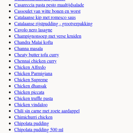
Casareccia pasta pesto maaltijdsalade
Cassoulet van witte bonen en worst
Catalaanse kip met romesco saus
Catalaanse rijstpudding - grootverpakking
Cavolo nero lasagne
Champignonsoep met verse kruiden
Chandra Malai kofta
Channa masala
Cheaty butter tofu curry
Chennai chicken curry
Chicken Alfredo
Chicken Parmigiana
Chicken Supreme
Chicken dhansak
Chicken piccata
Chicken truffle pasta
Chicken vindaloo
Chili sin carne met zoete aardappel
Chimichurri chicken
Chipolata pudding
Chipolata pudding 500 ml