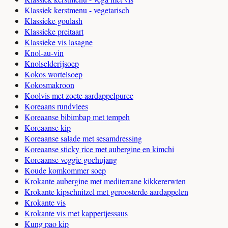
Klassiek kerstmenu - vegetarisch
Klassieke goulash
Klassieke preitaart
Klassieke vis lasagne
Knol-au-vin
Knolselderijsoep
Kokos wortelsoep
Kokosmakroon
Koolvis met zoete aardappelpuree
Koreaans rundvlees
Koreaanse bibimbap met tempeh
Koreaanse kip
Koreaanse salade met sesamdressing
Koreaanse sticky rice met aubergine en kimchi
Koreaanse veggie gochujang
Koude komkommer soep
Krokante aubergine met mediterrane kikkererwten
Krokante kipschnitzel met geroosterde aardappelen
Krokante vis
Krokante vis met kappertjessaus
Kung pao kip