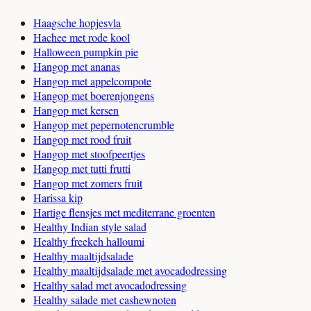
Haagsche hopjesvla
Hachee met rode kool
Halloween pumpkin pie
Hangop met ananas
Hangop met appelcompote
Hangop met boerenjongens
Hangop met kersen
Hangop met pepernotencrumble
Hangop met rood fruit
Hangop met stoofpeertjes
Hangop met tutti frutti
Hangop met zomers fruit
Harissa kip
Hartige flensjes met mediterrane groenten
Healthy Indian style salad
Healthy freekeh halloumi
Healthy maaltijdsalade
Healthy maaltijdsalade met avocadodressing
Healthy salad met avocadodressing
Healthy salade met cashewnoten