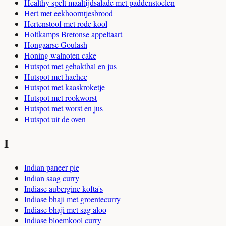
Healthy spelt maaltijdsalade met paddenstoelen
Hert met eekhoorntjesbrood
Hertenstoof met rode kool
Holtkamps Bretonse appeltaart
Hongaarse Goulash
Honing walnoten cake
Hutspot met gehaktbal en jus
Hutspot met hachee
Hutspot met kaaskroketje
Hutspot met rookworst
Hutspot met worst en jus
Hutspot uit de oven
I
Indian paneer pie
Indian saag curry
Indiase aubergine kofta's
Indiase bhaji met groentecurry
Indiase bhaji met sag aloo
Indiase bloemkool curry