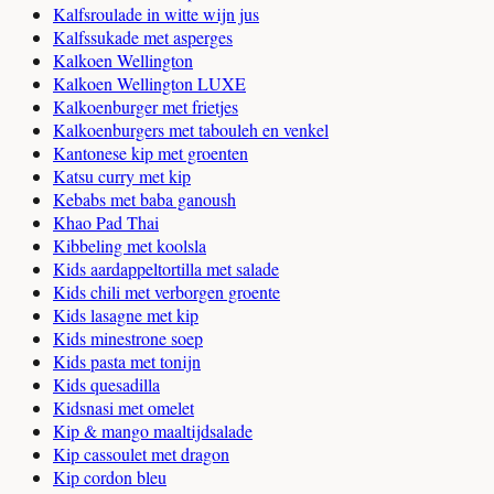
Kalfsroulade in witte wijn jus
Kalfssukade met asperges
Kalkoen Wellington
Kalkoen Wellington LUXE
Kalkoenburger met frietjes
Kalkoenburgers met tabouleh en venkel
Kantonese kip met groenten
Katsu curry met kip
Kebabs met baba ganoush
Khao Pad Thai
Kibbeling met koolsla
Kids aardappeltortilla met salade
Kids chili met verborgen groente
Kids lasagne met kip
Kids minestrone soep
Kids pasta met tonijn
Kids quesadilla
Kidsnasi met omelet
Kip & mango maaltijdsalade
Kip cassoulet met dragon
Kip cordon bleu