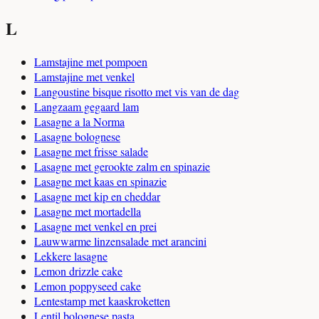
L
Lamstajine met pompoen
Lamstajine met venkel
Langoustine bisque risotto met vis van de dag
Langzaam gegaard lam
Lasagne a la Norma
Lasagne bolognese
Lasagne met frisse salade
Lasagne met gerookte zalm en spinazie
Lasagne met kaas en spinazie
Lasagne met kip en cheddar
Lasagne met mortadella
Lasagne met venkel en prei
Lauwwarme linzensalade met arancini
Lekkere lasagne
Lemon drizzle cake
Lemon poppyseed cake
Lentestamp met kaaskroketten
Lentil bolognese pasta