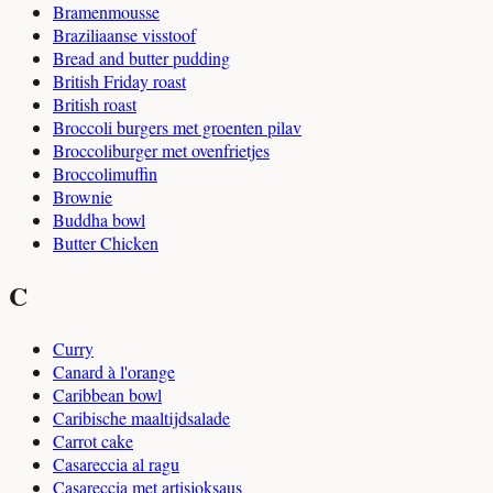
Bramenmousse
Braziliaanse visstoof
Bread and butter pudding
British Friday roast
British roast
Broccoli burgers met groenten pilav
Broccoliburger met ovenfrietjes
Broccolimuffin
Brownie
Buddha bowl
Butter Chicken
C
Curry
Canard à l'orange
Caribbean bowl
Caribische maaltijdsalade
Carrot cake
Casareccia al ragu
Casareccia met artisjoksaus