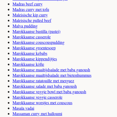
Madras beef curry
Madras curry met tofu
Maleisische kip curry
Maleisische pulled beef
Malva pudding
Marokkaanse bastilla (pastei)
Marokkaanse casserole
Marokkaanse couscouspudding
Marokkaanse groentesoep
Marokkaanse kebabs
Marokkaanse kippendijtjes
Marokkaanse köfte
Marokkaanse maaltijdsalade met baba ganoush
Marokkaanse maaltijdsalade met bietenhummus
Marokkaanse ratatouille met merguez
Marokkaanse salade met baba ganoush
Marokkaanse veggie bowl met baba ganoush
Marokkaanse veggie casserole
Marokkaanse worstjes met couscous
Masala vadai
Massaman curry met halloumi