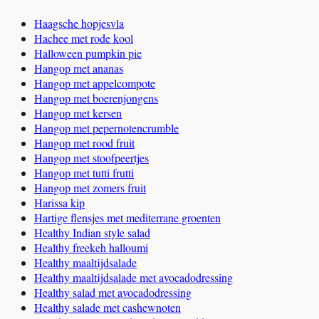
Haagsche hopjesvla
Hachee met rode kool
Halloween pumpkin pie
Hangop met ananas
Hangop met appelcompote
Hangop met boerenjongens
Hangop met kersen
Hangop met pepernotencrumble
Hangop met rood fruit
Hangop met stoofpeertjes
Hangop met tutti frutti
Hangop met zomers fruit
Harissa kip
Hartige flensjes met mediterrane groenten
Healthy Indian style salad
Healthy freekeh halloumi
Healthy maaltijdsalade
Healthy maaltijdsalade met avocadodressing
Healthy salad met avocadodressing
Healthy salade met cashewnoten