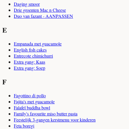
Daging smoor
Drie groenten Mac n Cheese
Duo van fazant - AANPASSEN
E
Empanada met guacamole
English fish cakes
Entrecote chimichurri
Extra gang: Kaas
Extra gang: Soep
F
Fagottino di pollo
Fajita's met guacamole
Falafel buddha bowl
Family's favourite miso butter pasta
Feestelijk 3-gangen kerstmenu voor kinderen
Feta boregi