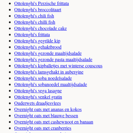
Ottolenghi's Perzische frittata
Ottolenghi's broccolitaart
Ottolenghi's chili fish
Ottolenghi's chilli fish
Ottolenghi's chocolade cake
Ottolenghi's frittata
Ottolenghi's gegrilde kip
Ottolenghi's gehaktbrood
Ottolenghi's gezonde maaltijdsalade
Ottolenghi's gezonde pasta maaltijdsalade
Ottolenghi's kipballetjes met winterse couscous
Ottolenghi's lamsgehakt in aubergine
Ottolenghi's soba noedelsalade
Ottolenghi's sobanoedel maaltijdsalade
Ottolenghi's vega lasagne
Ottolenghi's venkel gratin
Ouderwets draadjesvlees
Overnight oats met ananas en kokos
Overnight oats met blauwe bessen
Overnight oats met cashewnoot en banaan
Overnight oats met cranberries