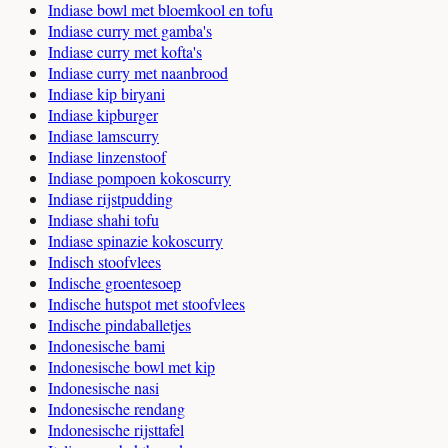
Indiase bowl met bloemkool en tofu
Indiase curry met gamba's
Indiase curry met kofta's
Indiase curry met naanbrood
Indiase kip biryani
Indiase kipburger
Indiase lamscurry
Indiase linzenstoof
Indiase pompoen kokoscurry
Indiase rijstpudding
Indiase shahi tofu
Indiase spinazie kokoscurry
Indisch stoofvlees
Indische groentesoep
Indische hutspot met stoofvlees
Indische pindaballetjes
Indonesische bami
Indonesische bowl met kip
Indonesische nasi
Indonesische rendang
Indonesische rijsttafel