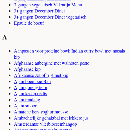
3 gangen vegetarisch Valentijn Menu
3+ gangen December Diner
3+ gangen December Diner vegetarisch
Épaule de boeuf
A
Aanpassen voor proteine bowl: Indian curry bowl met masala
kip
Afghaanse aubergine met walnoten pesto
Afghaanse kip
Afrikaanse Jollof rijst met kip
Ajam boemboe Bali
Ajam goreng telor
Ajam kecap pedis
Ajam rendang
Ajam smoor
Amarene kers yoghurtmousse
Ambachtelijke gehaktbal met lekkere jus
Amsterdamse vlierbloesemhangop
Ananas curry met sticky tempeh