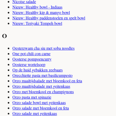
Nicoise salade
Nieuw: Healthy bowl - Indiaas
Nieuw: Healthy kip & mango bowl
Nieuw: Healthy paddenstoelen en spelt bowl
Nieuw: Teriyaki Tempeh bowl
O
Oesterzwam cha siu met soba noodles
One pot chili con carne
Oosterse pompoencurry
Oosterse wortelsoep
Op de huid gebakken zeebaars
Orecchiette pasta met basilicumpesto
Orzo maaltijdsalade met bloemkool en feta
Orzo maaltijdsalade met geitenkaas
Orzo met bloemkool en champignons
Orzo pasta met spinazie
Orzo salade bowl met geitenkaas
Orzo salade met bloemkool en feta
Orzo salade met geitenkaas