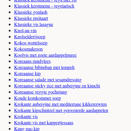
Klassiek kerstmenu - vegetarisch
Klassieke goulash
Klassieke preitaart
Klassieke vis lasagne
Knol-au-vin
Knolselderijsoep
Kokos wortelsoep
Kokosmakroon
Koolvis met zoete aardappelpuree
Koreaans rundvlees
Koreaanse bibimbap met tempeh
Koreaanse kip
Koreaanse salade met sesamdressing
Koreaanse sticky rice met aubergine en kimchi
Koreaanse veggie gochujang
Koude komkommer soep
Krokante aubergine met mediterrane kikkererwten
Krokante kipschnitzel met geroosterde aardappelen
Krokante vis
Krokante vis met kappertjessaus
Kung pao kip