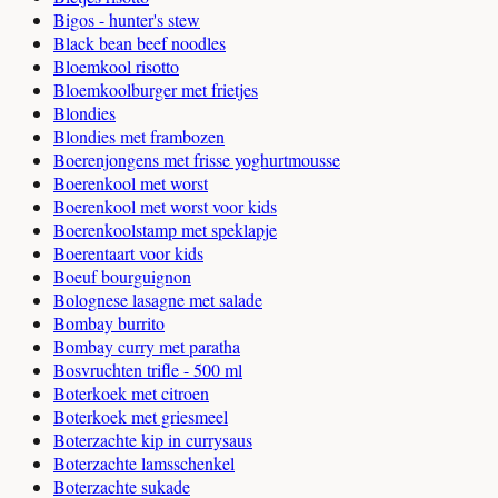
Bigos - hunter's stew
Black bean beef noodles
Bloemkool risotto
Bloemkoolburger met frietjes
Blondies
Blondies met frambozen
Boerenjongens met frisse yoghurtmousse
Boerenkool met worst
Boerenkool met worst voor kids
Boerenkoolstamp met speklapje
Boerentaart voor kids
Boeuf bourguignon
Bolognese lasagne met salade
Bombay burrito
Bombay curry met paratha
Bosvruchten trifle - 500 ml
Boterkoek met citroen
Boterkoek met griesmeel
Boterzachte kip in currysaus
Boterzachte lamsschenkel
Boterzachte sukade