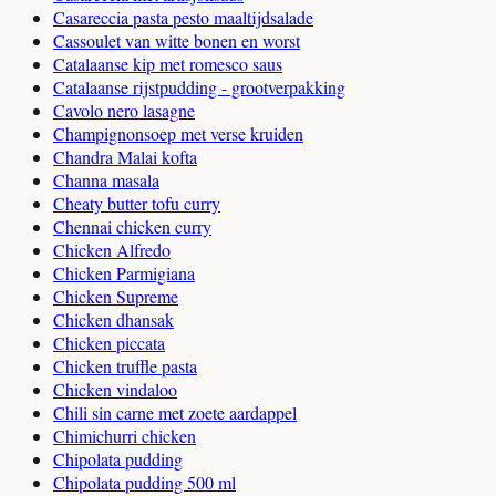
Casareccia pasta pesto maaltijdsalade
Cassoulet van witte bonen en worst
Catalaanse kip met romesco saus
Catalaanse rijstpudding - grootverpakking
Cavolo nero lasagne
Champignonsoep met verse kruiden
Chandra Malai kofta
Channa masala
Cheaty butter tofu curry
Chennai chicken curry
Chicken Alfredo
Chicken Parmigiana
Chicken Supreme
Chicken dhansak
Chicken piccata
Chicken truffle pasta
Chicken vindaloo
Chili sin carne met zoete aardappel
Chimichurri chicken
Chipolata pudding
Chipolata pudding 500 ml