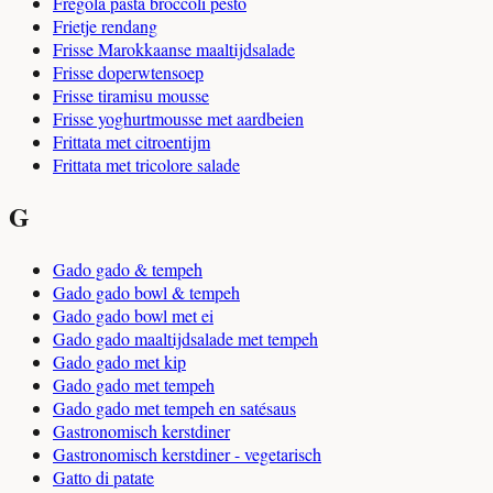
Fregola pasta broccoli pesto
Frietje rendang
Frisse Marokkaanse maaltijdsalade
Frisse doperwtensoep
Frisse tiramisu mousse
Frisse yoghurtmousse met aardbeien
Frittata met citroentijm
Frittata met tricolore salade
G
Gado gado & tempeh
Gado gado bowl & tempeh
Gado gado bowl met ei
Gado gado maaltijdsalade met tempeh
Gado gado met kip
Gado gado met tempeh
Gado gado met tempeh en satésaus
Gastronomisch kerstdiner
Gastronomisch kerstdiner - vegetarisch
Gatto di patate