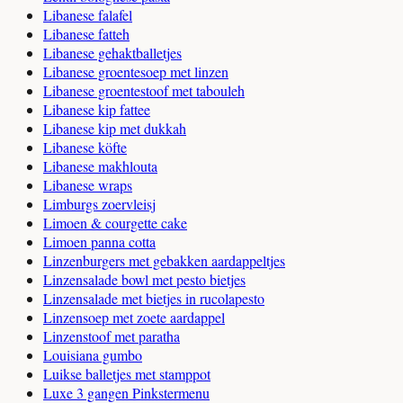
Libanese falafel
Libanese fatteh
Libanese gehaktballetjes
Libanese groentesoep met linzen
Libanese groentestoof met tabouleh
Libanese kip fattee
Libanese kip met dukkah
Libanese köfte
Libanese makhlouta
Libanese wraps
Limburgs zoervleisj
Limoen & courgette cake
Limoen panna cotta
Linzenburgers met gebakken aardappeltjes
Linzensalade bowl met pesto bietjes
Linzensalade met bietjes in rucolapesto
Linzensoep met zoete aardappel
Linzenstoof met paratha
Louisiana gumbo
Luikse balletjes met stamppot
Luxe 3 gangen Pinkstermenu