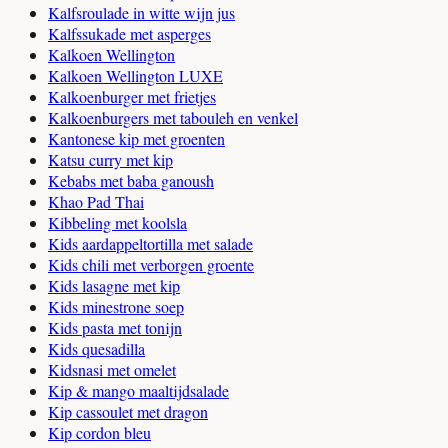
Kalfsroulade in witte wijn jus
Kalfssukade met asperges
Kalkoen Wellington
Kalkoen Wellington LUXE
Kalkoenburger met frietjes
Kalkoenburgers met tabouleh en venkel
Kantonese kip met groenten
Katsu curry met kip
Kebabs met baba ganoush
Khao Pad Thai
Kibbeling met koolsla
Kids aardappeltortilla met salade
Kids chili met verborgen groente
Kids lasagne met kip
Kids minestrone soep
Kids pasta met tonijn
Kids quesadilla
Kidsnasi met omelet
Kip & mango maaltijdsalade
Kip cassoulet met dragon
Kip cordon bleu