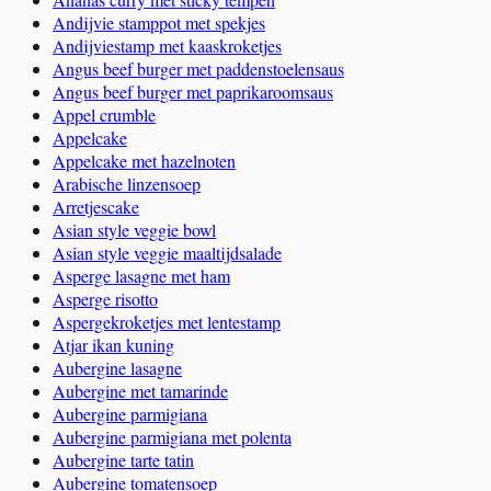
Andijvie stamppot met spekjes
Andijviestamp met kaaskroketjes
Angus beef burger met paddenstoelensaus
Angus beef burger met paprikaroomsaus
Appel crumble
Appelcake
Appelcake met hazelnoten
Arabische linzensoep
Arretjescake
Asian style veggie bowl
Asian style veggie maaltijdsalade
Asperge lasagne met ham
Asperge risotto
Aspergekroketjes met lentestamp
Atjar ikan kuning
Aubergine lasagne
Aubergine met tamarinde
Aubergine parmigiana
Aubergine parmigiana met polenta
Aubergine tarte tatin
Aubergine tomatensoep