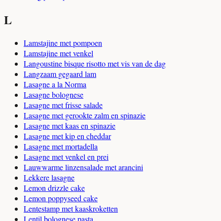
L
Lamstajine met pompoen
Lamstajine met venkel
Langoustine bisque risotto met vis van de dag
Langzaam gegaard lam
Lasagne a la Norma
Lasagne bolognese
Lasagne met frisse salade
Lasagne met gerookte zalm en spinazie
Lasagne met kaas en spinazie
Lasagne met kip en cheddar
Lasagne met mortadella
Lasagne met venkel en prei
Lauwwarme linzensalade met arancini
Lekkere lasagne
Lemon drizzle cake
Lemon poppyseed cake
Lentestamp met kaaskroketten
Lentil bolognese pasta