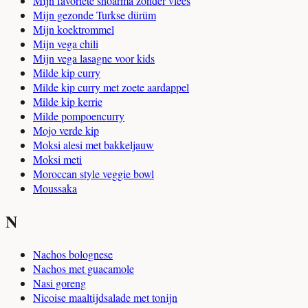
Mijn favoriete shoarma zonder vlees
Mijn gezonde Turkse dürüm
Mijn koektrommel
Mijn vega chili
Mijn vega lasagne voor kids
Milde kip curry
Milde kip curry met zoete aardappel
Milde kip kerrie
Milde pompoencurry
Mojo verde kip
Moksi alesi met bakkeljauw
Moksi meti
Moroccan style veggie bowl
Moussaka
N
Nachos bolognese
Nachos met guacamole
Nasi goreng
Nicoise maaltijdsalade met tonijn