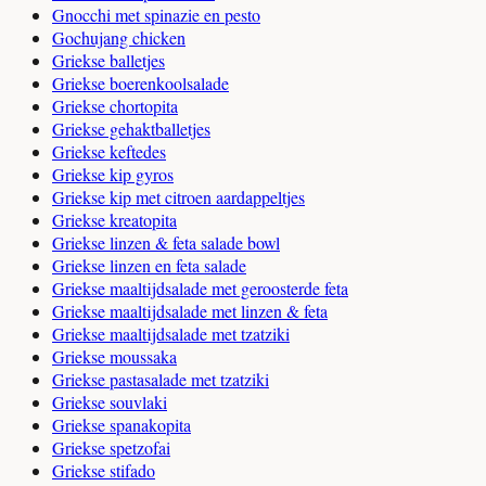
Gnocchi met spinazie en pesto
Gochujang chicken
Griekse balletjes
Griekse boerenkoolsalade
Griekse chortopita
Griekse gehaktballetjes
Griekse keftedes
Griekse kip gyros
Griekse kip met citroen aardappeltjes
Griekse kreatopita
Griekse linzen & feta salade bowl
Griekse linzen en feta salade
Griekse maaltijdsalade met geroosterde feta
Griekse maaltijdsalade met linzen & feta
Griekse maaltijdsalade met tzatziki
Griekse moussaka
Griekse pastasalade met tzatziki
Griekse souvlaki
Griekse spanakopita
Griekse spetzofai
Griekse stifado