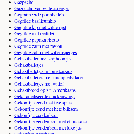
Gazpacho
Gazpacho van witte asperges
Gegratineerde portobello's
Gegrilde basilicumkip
Gegrilde kip met wilde rijst
Gegrilde makreelfilet
Gegrilde paprika risotto
Gegrilde zalm met ravioli
Gegrilde zalm met witte asperges
Gehaktballen met snijboontjes
Gehaktballetjes
Gehaktballetjes in tomatensaus
Gehaktballetjes met aardappelsalade
Gehaktballetjes met witlof
Gehaktbrood op z'n Amerikaans
Gekarameliseerde chickenwings
Gekonfijte eend met five spice
Gekonfijte eend met hete bliksem
Gekonfijte eendenbout
Gekonfijte eendenbout met citrus salsa
Gekonfijte eendenbout met luxe jus
Gekonfijte parelhoen