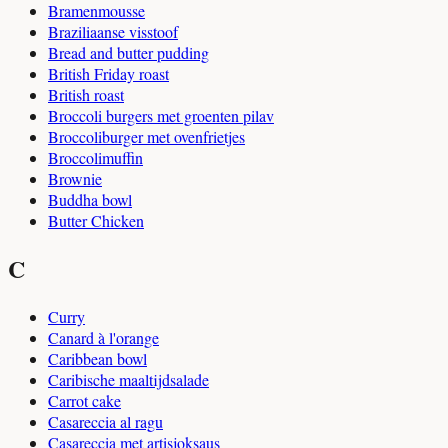
Bramenmousse
Braziliaanse visstoof
Bread and butter pudding
British Friday roast
British roast
Broccoli burgers met groenten pilav
Broccoliburger met ovenfrietjes
Broccolimuffin
Brownie
Buddha bowl
Butter Chicken
C
Curry
Canard à l'orange
Caribbean bowl
Caribische maaltijdsalade
Carrot cake
Casareccia al ragu
Casareccia met artisjoksaus