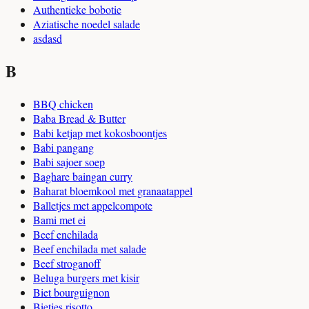
Authentieke bobotie
Aziatische noedel salade
asdasd
B
BBQ chicken
Baba Bread & Butter
Babi ketjap met kokosboontjes
Babi pangang
Babi sajoer soep
Baghare baingan curry
Baharat bloemkool met granaatappel
Balletjes met appelcompote
Bami met ei
Beef enchilada
Beef enchilada met salade
Beef stroganoff
Beluga burgers met kisir
Biet bourguignon
Bietjes risotto