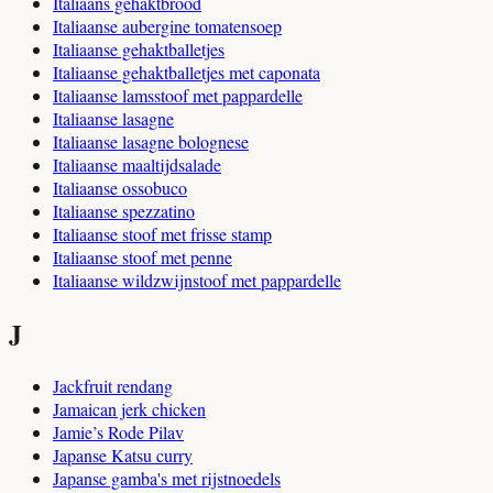
Italiaans gehaktbrood
Italiaanse aubergine tomatensoep
Italiaanse gehaktballetjes
Italiaanse gehaktballetjes met caponata
Italiaanse lamsstoof met pappardelle
Italiaanse lasagne
Italiaanse lasagne bolognese
Italiaanse maaltijdsalade
Italiaanse ossobuco
Italiaanse spezzatino
Italiaanse stoof met frisse stamp
Italiaanse stoof met penne
Italiaanse wildzwijnstoof met pappardelle
J
Jackfruit rendang
Jamaican jerk chicken
Jamie’s Rode Pilav
Japanse Katsu curry
Japanse gamba's met rijstnoedels