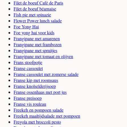
Filet de boeuf Café de Paris
Filet de boeuf béarnaise
Fish pie met spinazie
Flower Power lunch salade
Foe Yong Hai
Foe yong hai voor kids
Frangipane met amarenen
Frangipane met frambozen
Frangipane met spruitjes
Frangipane met tomaat en olijven
Frans stoofpotje
Franse cassoulet
Franse cassoulet met zomerse salade
Franse kip met roomsaus
Franse knolselderijsoep
Franse ossenhaas met port jus
Franse preisoep
Franse vis rouleau
Freekeh en pompoen salade
Freekeh maaltijdsalade met pompoen
Fregola met broccoli pesto