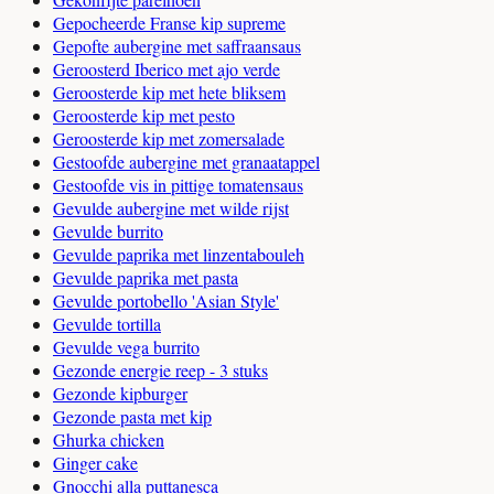
Gepocheerde Franse kip supreme
Gepofte aubergine met saffraansaus
Geroosterd Iberico met ajo verde
Geroosterde kip met hete bliksem
Geroosterde kip met pesto
Geroosterde kip met zomersalade
Gestoofde aubergine met granaatappel
Gestoofde vis in pittige tomatensaus
Gevulde aubergine met wilde rijst
Gevulde burrito
Gevulde paprika met linzentabouleh
Gevulde paprika met pasta
Gevulde portobello 'Asian Style'
Gevulde tortilla
Gevulde vega burrito
Gezonde energie reep - 3 stuks
Gezonde kipburger
Gezonde pasta met kip
Ghurka chicken
Ginger cake
Gnocchi alla puttanesca