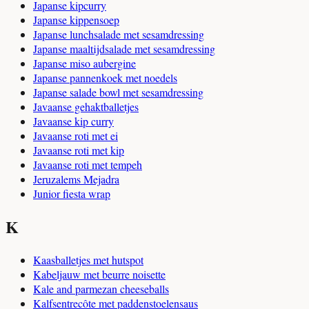
Japanse kipcurry
Japanse kippensoep
Japanse lunchsalade met sesamdressing
Japanse maaltijdsalade met sesamdressing
Japanse miso aubergine
Japanse pannenkoek met noedels
Japanse salade bowl met sesamdressing
Javaanse gehaktballetjes
Javaanse kip curry
Javaanse roti met ei
Javaanse roti met kip
Javaanse roti met tempeh
Jeruzalems Mejadra
Junior fiesta wrap
K
Kaasballetjes met hutspot
Kabeljauw met beurre noisette
Kale and parmezan cheeseballs
Kalfsentrecôte met paddenstoelensaus