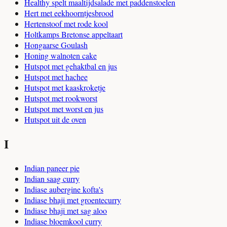
Healthy spelt maaltijdsalade met paddenstoelen
Hert met eekhoorntjesbrood
Hertenstoof met rode kool
Holtkamps Bretonse appeltaart
Hongaarse Goulash
Honing walnoten cake
Hutspot met gehaktbal en jus
Hutspot met hachee
Hutspot met kaaskroketje
Hutspot met rookworst
Hutspot met worst en jus
Hutspot uit de oven
I
Indian paneer pie
Indian saag curry
Indiase aubergine kofta's
Indiase bhaji met groentecurry
Indiase bhaji met sag aloo
Indiase bloemkool curry