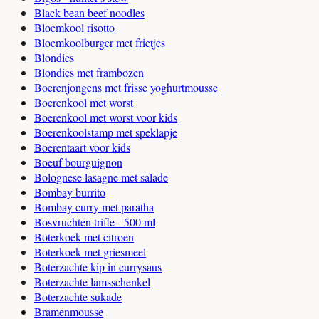
Black bean beef noodles
Bloemkool risotto
Bloemkoolburger met frietjes
Blondies
Blondies met frambozen
Boerenjongens met frisse yoghurtmousse
Boerenkool met worst
Boerenkool met worst voor kids
Boerenkoolstamp met speklapje
Boerentaart voor kids
Boeuf bourguignon
Bolognese lasagne met salade
Bombay burrito
Bombay curry met paratha
Bosvruchten trifle - 500 ml
Boterkoek met citroen
Boterkoek met griesmeel
Boterzachte kip in currysaus
Boterzachte lamsschenkel
Boterzachte sukade
Bramenmousse