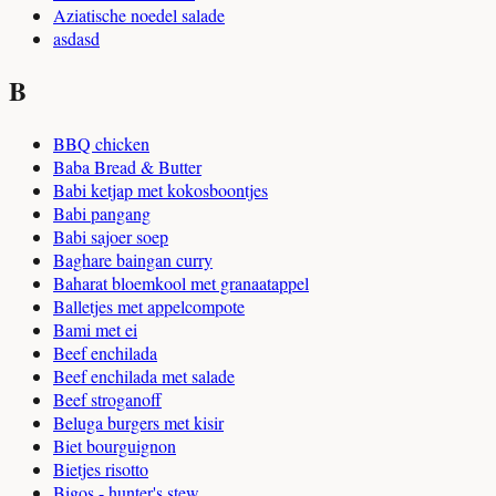
Aziatische noedel salade
asdasd
B
BBQ chicken
Baba Bread & Butter
Babi ketjap met kokosboontjes
Babi pangang
Babi sajoer soep
Baghare baingan curry
Baharat bloemkool met granaatappel
Balletjes met appelcompote
Bami met ei
Beef enchilada
Beef enchilada met salade
Beef stroganoff
Beluga burgers met kisir
Biet bourguignon
Bietjes risotto
Bigos - hunter's stew