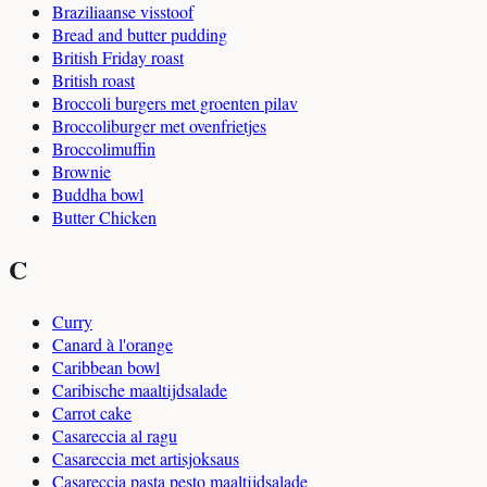
Braziliaanse visstoof
Bread and butter pudding
British Friday roast
British roast
Broccoli burgers met groenten pilav
Broccoliburger met ovenfrietjes
Broccolimuffin
Brownie
Buddha bowl
Butter Chicken
C
Curry
Canard à l'orange
Caribbean bowl
Caribische maaltijdsalade
Carrot cake
Casareccia al ragu
Casareccia met artisjoksaus
Casareccia pasta pesto maaltijdsalade