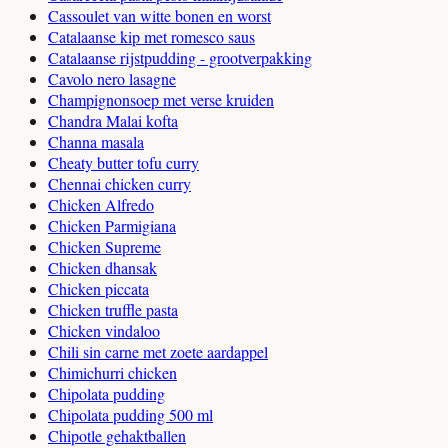
Cassoulet van witte bonen en worst
Catalaanse kip met romesco saus
Catalaanse rijstpudding - grootverpakking
Cavolo nero lasagne
Champignonsoep met verse kruiden
Chandra Malai kofta
Channa masala
Cheaty butter tofu curry
Chennai chicken curry
Chicken Alfredo
Chicken Parmigiana
Chicken Supreme
Chicken dhansak
Chicken piccata
Chicken truffle pasta
Chicken vindaloo
Chili sin carne met zoete aardappel
Chimichurri chicken
Chipolata pudding
Chipolata pudding 500 ml
Chipotle gehaktballen