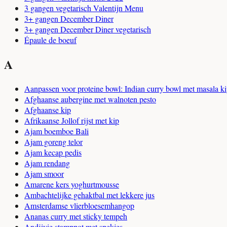
3 gangen vegetarisch Valentijn Menu
3+ gangen December Diner
3+ gangen December Diner vegetarisch
Épaule de boeuf
A
Aanpassen voor proteine bowl: Indian curry bowl met masala k
Afghaanse aubergine met walnoten pesto
Afghaanse kip
Afrikaanse Jollof rijst met kip
Ajam boemboe Bali
Ajam goreng telor
Ajam kecap pedis
Ajam rendang
Ajam smoor
Amarene kers yoghurtmousse
Ambachtelijke gehaktbal met lekkere jus
Amsterdamse vlierbloesemhangop
Ananas curry met sticky tempeh
Andijvie stamppot met spekjes