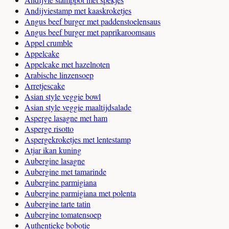
Andijviestamp met kaaskroketjes
Angus beef burger met paddenstoelensaus
Angus beef burger met paprikaroomsaus
Appel crumble
Appelcake
Appelcake met hazelnoten
Arabische linzensoep
Arretjescake
Asian style veggie bowl
Asian style veggie maaltijdsalade
Asperge lasagne met ham
Asperge risotto
Aspergekroketjes met lentestamp
Atjar ikan kuning
Aubergine lasagne
Aubergine met tamarinde
Aubergine parmigiana
Aubergine parmigiana met polenta
Aubergine tarte tatin
Aubergine tomatensoep
Authentieke bobotie