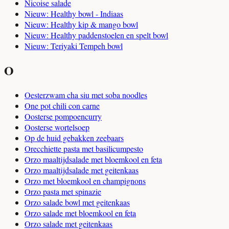
Nicoise salade
Nieuw: Healthy bowl - Indiaas
Nieuw: Healthy kip & mango bowl
Nieuw: Healthy paddenstoelen en spelt bowl
Nieuw: Teriyaki Tempeh bowl
O
Oesterzwam cha siu met soba noodles
One pot chili con carne
Oosterse pompoencurry
Oosterse wortelsoep
Op de huid gebakken zeebaars
Orecchiette pasta met basilicumpesto
Orzo maaltijdsalade met bloemkool en feta
Orzo maaltijdsalade met geitenkaas
Orzo met bloemkool en champignons
Orzo pasta met spinazie
Orzo salade bowl met geitenkaas
Orzo salade met bloemkool en feta
Orzo salade met geitenkaas