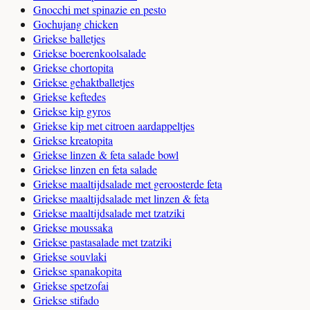
Gnocchi met spinazie en pesto
Gochujang chicken
Griekse balletjes
Griekse boerenkoolsalade
Griekse chortopita
Griekse gehaktballetjes
Griekse keftedes
Griekse kip gyros
Griekse kip met citroen aardappeltjes
Griekse kreatopita
Griekse linzen & feta salade bowl
Griekse linzen en feta salade
Griekse maaltijdsalade met geroosterde feta
Griekse maaltijdsalade met linzen & feta
Griekse maaltijdsalade met tzatziki
Griekse moussaka
Griekse pastasalade met tzatziki
Griekse souvlaki
Griekse spanakopita
Griekse spetzofai
Griekse stifado