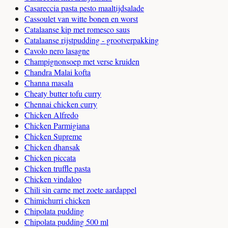
Casareccia pasta pesto maaltijdsalade
Cassoulet van witte bonen en worst
Catalaanse kip met romesco saus
Catalaanse rijstpudding - grootverpakking
Cavolo nero lasagne
Champignonsoep met verse kruiden
Chandra Malai kofta
Channa masala
Cheaty butter tofu curry
Chennai chicken curry
Chicken Alfredo
Chicken Parmigiana
Chicken Supreme
Chicken dhansak
Chicken piccata
Chicken truffle pasta
Chicken vindaloo
Chili sin carne met zoete aardappel
Chimichurri chicken
Chipolata pudding
Chipolata pudding 500 ml