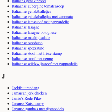
Italiaans gehaktbrood
Italiaanse aubergine tomatensoep
Italiaanse gehaktballetjes
Italiaanse gehaktballetjes met caponata
Italiaanse lamsstoof met pappardelle
Italiaanse lasagne
Italiaanse lasagne bolognese
Italiaanse maaltijdsalade
Italiaanse ossobuco
Italiaanse spezzatino
Italiaanse stoof met frisse stamp
Italiaanse stoof met penne
Italiaanse wildzwijnstoof met pappardelle
J
Jackfruit rendang
Jamaican jerk chicken
Jamie’s Rode Pilav
Japanse Katsu curry
Japanse gamba's met rijstnoedels