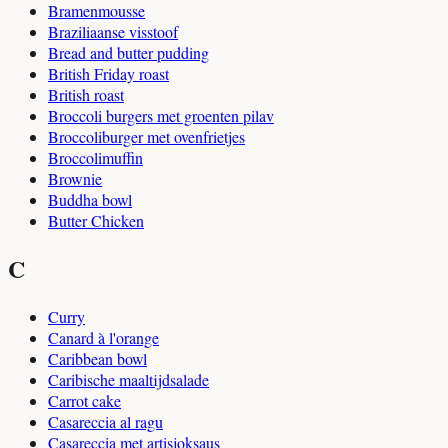
Bramenmousse
Braziliaanse visstoof
Bread and butter pudding
British Friday roast
British roast
Broccoli burgers met groenten pilav
Broccoliburger met ovenfrietjes
Broccolimuffin
Brownie
Buddha bowl
Butter Chicken
C
Curry
Canard à l'orange
Caribbean bowl
Caribische maaltijdsalade
Carrot cake
Casareccia al ragu
Casareccia met artisjoksaus