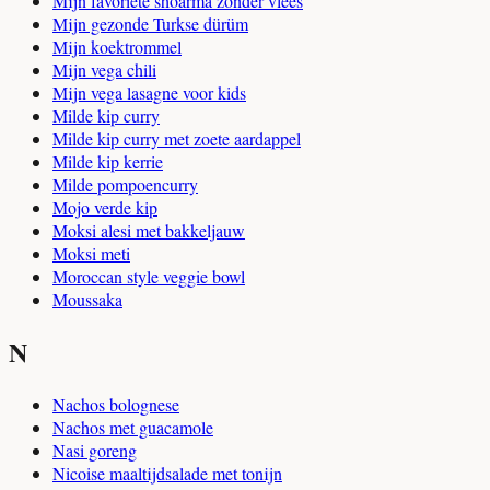
Mijn favoriete shoarma zonder vlees
Mijn gezonde Turkse dürüm
Mijn koektrommel
Mijn vega chili
Mijn vega lasagne voor kids
Milde kip curry
Milde kip curry met zoete aardappel
Milde kip kerrie
Milde pompoencurry
Mojo verde kip
Moksi alesi met bakkeljauw
Moksi meti
Moroccan style veggie bowl
Moussaka
N
Nachos bolognese
Nachos met guacamole
Nasi goreng
Nicoise maaltijdsalade met tonijn