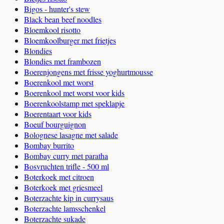
Bigos - hunter's stew
Black bean beef noodles
Bloemkool risotto
Bloemkoolburger met frietjes
Blondies
Blondies met frambozen
Boerenjongens met frisse yoghurtmousse
Boerenkool met worst
Boerenkool met worst voor kids
Boerenkoolstamp met speklapje
Boerentaart voor kids
Boeuf bourguignon
Bolognese lasagne met salade
Bombay burrito
Bombay curry met paratha
Bosvruchten trifle - 500 ml
Boterkoek met citroen
Boterkoek met griesmeel
Boterzachte kip in currysaus
Boterzachte lamsschenkel
Boterzachte sukade