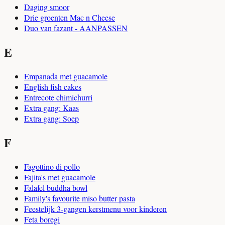
Daging smoor
Drie groenten Mac n Cheese
Duo van fazant - AANPASSEN
E
Empanada met guacamole
English fish cakes
Entrecote chimichurri
Extra gang: Kaas
Extra gang: Soep
F
Fagottino di pollo
Fajita's met guacamole
Falafel buddha bowl
Family's favourite miso butter pasta
Feestelijk 3-gangen kerstmenu voor kinderen
Feta boregi