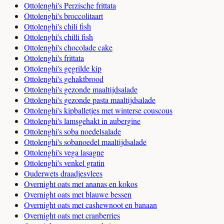
Ottolenghi's Perzische frittata
Ottolenghi's broccolitaart
Ottolenghi's chili fish
Ottolenghi's chilli fish
Ottolenghi's chocolade cake
Ottolenghi's frittata
Ottolenghi's gegrilde kip
Ottolenghi's gehaktbrood
Ottolenghi's gezonde maaltijdsalade
Ottolenghi's gezonde pasta maaltijdsalade
Ottolenghi's kipballetjes met winterse couscous
Ottolenghi's lamsgehakt in aubergine
Ottolenghi's soba noedelsalade
Ottolenghi's sobanoedel maaltijdsalade
Ottolenghi's vega lasagne
Ottolenghi's venkel gratin
Ouderwets draadjesvlees
Overnight oats met ananas en kokos
Overnight oats met blauwe bessen
Overnight oats met cashewnoot en banaan
Overnight oats met cranberries