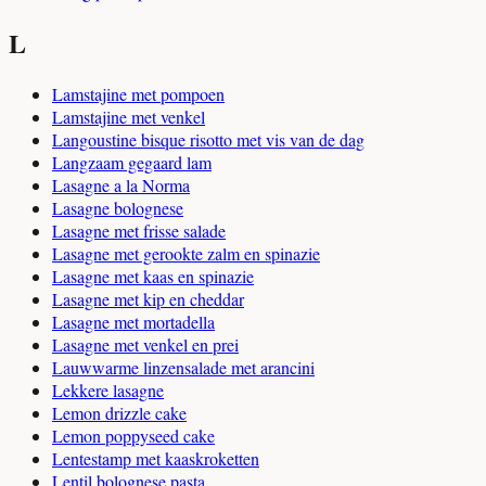
L
Lamstajine met pompoen
Lamstajine met venkel
Langoustine bisque risotto met vis van de dag
Langzaam gegaard lam
Lasagne a la Norma
Lasagne bolognese
Lasagne met frisse salade
Lasagne met gerookte zalm en spinazie
Lasagne met kaas en spinazie
Lasagne met kip en cheddar
Lasagne met mortadella
Lasagne met venkel en prei
Lauwwarme linzensalade met arancini
Lekkere lasagne
Lemon drizzle cake
Lemon poppyseed cake
Lentestamp met kaaskroketten
Lentil bolognese pasta