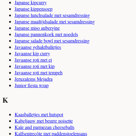
Japanse kipcurry
Japanse kippensoep
Japanse lunchsalade met sesamdressing
Japanse maaltijdsalade met sesamdressing
Japanse miso aubergine
Japanse pannenkoek met noedels
Japanse salade bowl met sesamdressing
Javaanse gehaktballetjes
Javaanse kip curry
Javaanse roti met ei
Javaanse roti met kip
Javaanse roti met tempeh
Jeruzalems Mejadra
Junior fiesta wrap
K
Kaasballetjes met hutspot
Kabeljauw met beurre noisette
Kale and parmezan cheeseballs
Kalfsentrecôte met paddenstoelensaus