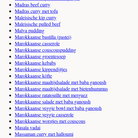
Madras beef curry
Madras curry met tofu
Maleisische kip curry
Maleisische pulled beef
Malva pudding
Marokkaanse bastilla (pastei)
Marokkaanse casserole
Marokkaanse couscouspudding
Marokkaanse groentesoep
Marokkaanse kebabs
Marokkaanse kippendijtjes
Marokkaanse köfte
Marokkaanse maaltijdsalade met baba ganoush
Marokkaanse maaltijdsalade met bietenhummus
Marokkaanse ratatouille met merguez
Marokkaanse salade met baba ganoush
Marokkaanse veggie bowl met baba ganoush
Marokkaanse veggie casserole
Marokkaanse worstjes met couscous
Masala vadai
Massaman curry met halloumi