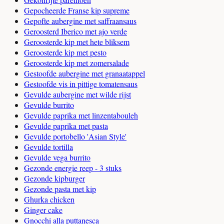
Gepocheerde Franse kip supreme
Gepofte aubergine met saffraansaus
Geroosterd Iberico met ajo verde
Geroosterde kip met hete bliksem
Geroosterde kip met pesto
Geroosterde kip met zomersalade
Gestoofde aubergine met granaatappel
Gestoofde vis in pittige tomatensaus
Gevulde aubergine met wilde rijst
Gevulde burrito
Gevulde paprika met linzentabouleh
Gevulde paprika met pasta
Gevulde portobello 'Asian Style'
Gevulde tortilla
Gevulde vega burrito
Gezonde energie reep - 3 stuks
Gezonde kipburger
Gezonde pasta met kip
Ghurka chicken
Ginger cake
Gnocchi alla puttanesca