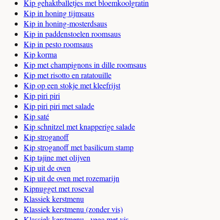
Kip gehaktballetjes met bloemkoolgratin
Kip in honing tijmsaus
Kip in honing-mosterdsaus
Kip in paddenstoelen roomsaus
Kip in pesto roomsaus
Kip korma
Kip met champignons in dille roomsaus
Kip met risotto en ratatouille
Kip op een stokje met kleefrijst
Kip piri piri
Kip piri piri met salade
Kip saté
Kip schnitzel met knapperige salade
Kip stroganoff
Kip stroganoff met basilicum stamp
Kip tajine met olijven
Kip uit de oven
Kip uit de oven met rozemarijn
Kipnugget met roseval
Klassiek kerstmenu
Klassiek kerstmenu (zonder vis)
Klassiek kerstmenu - vega met vis