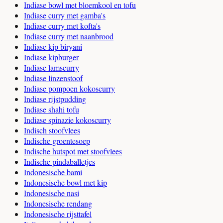
Indiase bowl met bloemkool en tofu
Indiase curry met gamba's
Indiase curry met kofta's
Indiase curry met naanbrood
Indiase kip biryani
Indiase kipburger
Indiase lamscurry
Indiase linzenstoof
Indiase pompoen kokoscurry
Indiase rijstpudding
Indiase shahi tofu
Indiase spinazie kokoscurry
Indisch stoofvlees
Indische groentesoep
Indische hutspot met stoofvlees
Indische pindaballetjes
Indonesische bami
Indonesische bowl met kip
Indonesische nasi
Indonesische rendang
Indonesische rijsttafel