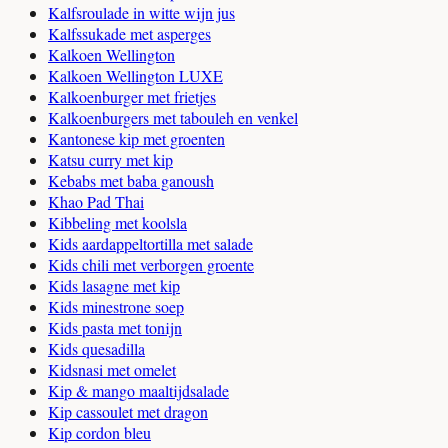
Kalfsroulade in witte wijn jus
Kalfssukade met asperges
Kalkoen Wellington
Kalkoen Wellington LUXE
Kalkoenburger met frietjes
Kalkoenburgers met tabouleh en venkel
Kantonese kip met groenten
Katsu curry met kip
Kebabs met baba ganoush
Khao Pad Thai
Kibbeling met koolsla
Kids aardappeltortilla met salade
Kids chili met verborgen groente
Kids lasagne met kip
Kids minestrone soep
Kids pasta met tonijn
Kids quesadilla
Kidsnasi met omelet
Kip & mango maaltijdsalade
Kip cassoulet met dragon
Kip cordon bleu