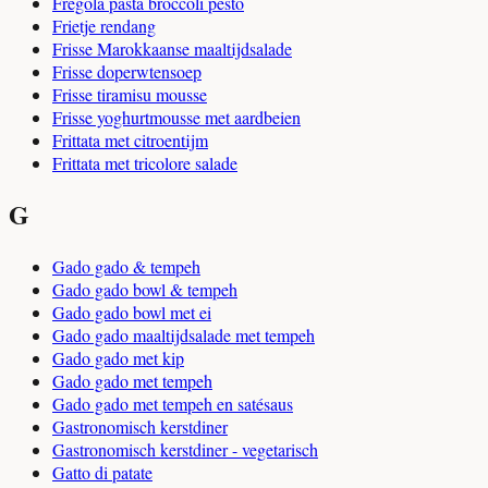
Fregola pasta broccoli pesto
Frietje rendang
Frisse Marokkaanse maaltijdsalade
Frisse doperwtensoep
Frisse tiramisu mousse
Frisse yoghurtmousse met aardbeien
Frittata met citroentijm
Frittata met tricolore salade
G
Gado gado & tempeh
Gado gado bowl & tempeh
Gado gado bowl met ei
Gado gado maaltijdsalade met tempeh
Gado gado met kip
Gado gado met tempeh
Gado gado met tempeh en satésaus
Gastronomisch kerstdiner
Gastronomisch kerstdiner - vegetarisch
Gatto di patate