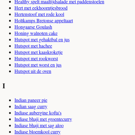
Healthy spelt maaltijdsalade met paddenstoelen
Hert met eekhoorntjesbrood
Hertenstoof met rode kool
Holtkamps Bretonse appeltaart
Hongaarse Goulash
Honing walnoten cake
Hutspot met gehaktbal en jus
Hutspot met hachee
Hutspot met kaaskroketje
Hutspot met rookworst
Hutspot met worst en jus
Hutspot uit de oven
I
Indian paneer pie
Indian saag curry
Indiase aubergine kofta's
Indiase bhaji met groentecurry
Indiase bhaji met sag aloo
Indiase bloemkool curry