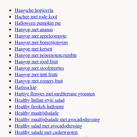
Haagsche hopjesvla
Hachee met rode kool
Halloween pumpkin pie
Hangop met ananas
Hangop met appelcompote
Hangop met boerenjongens
Hangop met kersen
Hangop met pepernotencrumble
Hangop met rood fruit
Hangop met stoofpeertjes
Hangop met tutti frutti
Hangop met zomers fruit
Harissa kip
Hartige flensjes met mediterrane groenten
Healthy Indian style salad
Healthy freekeh halloumi
Healthy maaltijdsalade
Healthy maaltijdsalade met avocadodressing
Healthy salad met avocadodressing
Healthy salade met cashewnoten