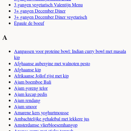
3 gangen vegetarisch Valentijn Menu
3+ gangen December Diner
3+ gangen December Diner vegetarisch
Épaule de boeuf
A
Aanpassen voor proteine bowl: Indian curry bowl met masala
kip
Afghaanse aubergine met walnoten pesto
Afghaanse kip
Afrikaanse Jollof rijst met kip
Ajam boemboe Bali
Ajam goreng telor
Ajam kecap pedis
Ajam rendang
Ajam smoor
Amarene kers yoghurtmousse
Ambachtelijke gehaktbal met lekkere jus
Amsterdamse vlierbloesemhangop
Ananas curry met sticky tempeh