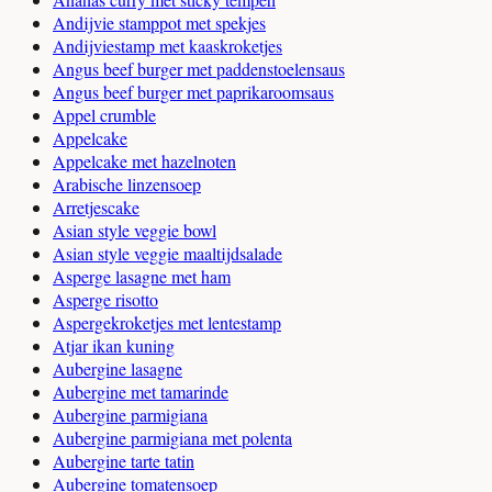
Andijvie stamppot met spekjes
Andijviestamp met kaaskroketjes
Angus beef burger met paddenstoelensaus
Angus beef burger met paprikaroomsaus
Appel crumble
Appelcake
Appelcake met hazelnoten
Arabische linzensoep
Arretjescake
Asian style veggie bowl
Asian style veggie maaltijdsalade
Asperge lasagne met ham
Asperge risotto
Aspergekroketjes met lentestamp
Atjar ikan kuning
Aubergine lasagne
Aubergine met tamarinde
Aubergine parmigiana
Aubergine parmigiana met polenta
Aubergine tarte tatin
Aubergine tomatensoep