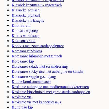
Klassiek kerstmenu - vegetarisch
Klassieke goulash
Klassieke preitaart
Klassieke vis lasagne
Knol-au-vin
Knolselderijsoep
Kokos wortelsoep
Kokosmakroon
Koolvis met zoete aardappelpuree
Koreaans rundvlees
Koreaanse bibimbap met tempeh
Koreaanse kip
Koreaanse salade met sesamdressing
Koreaanse sticky rice met aubergine en kimchi
Koreaanse veggie gochujang
Koude komkommer soep
Krokante aubergine met mediterrane kikkererwten
Krokante kipschnitzel met geroosterde aardappelen
Krokante vis
Krokante vis met kappertjessaus
Kung pao kip