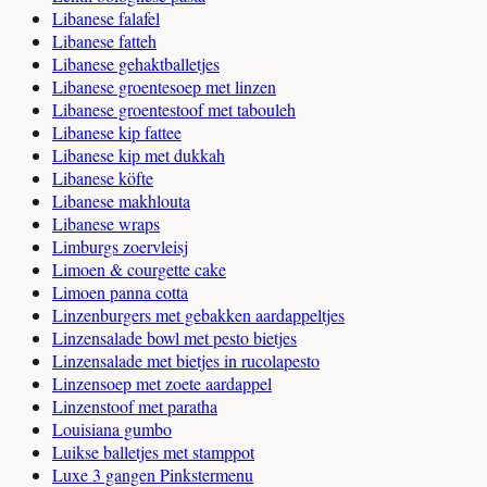
Libanese falafel
Libanese fatteh
Libanese gehaktballetjes
Libanese groentesoep met linzen
Libanese groentestoof met tabouleh
Libanese kip fattee
Libanese kip met dukkah
Libanese köfte
Libanese makhlouta
Libanese wraps
Limburgs zoervleisj
Limoen & courgette cake
Limoen panna cotta
Linzenburgers met gebakken aardappeltjes
Linzensalade bowl met pesto bietjes
Linzensalade met bietjes in rucolapesto
Linzensoep met zoete aardappel
Linzenstoof met paratha
Louisiana gumbo
Luikse balletjes met stamppot
Luxe 3 gangen Pinkstermenu