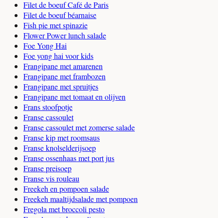
Filet de boeuf Café de Paris
Filet de boeuf béarnaise
Fish pie met spinazie
Flower Power lunch salade
Foe Yong Hai
Foe yong hai voor kids
Frangipane met amarenen
Frangipane met frambozen
Frangipane met spruitjes
Frangipane met tomaat en olijven
Frans stoofpotje
Franse cassoulet
Franse cassoulet met zomerse salade
Franse kip met roomsaus
Franse knolselderijsoep
Franse ossenhaas met port jus
Franse preisoep
Franse vis rouleau
Freekeh en pompoen salade
Freekeh maaltijdsalade met pompoen
Fregola met broccoli pesto