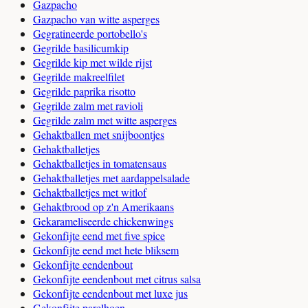
Gazpacho
Gazpacho van witte asperges
Gegratineerde portobello's
Gegrilde basilicumkip
Gegrilde kip met wilde rijst
Gegrilde makreelfilet
Gegrilde paprika risotto
Gegrilde zalm met ravioli
Gegrilde zalm met witte asperges
Gehaktballen met snijboontjes
Gehaktballetjes
Gehaktballetjes in tomatensaus
Gehaktballetjes met aardappelsalade
Gehaktballetjes met witlof
Gehaktbrood op z'n Amerikaans
Gekarameliseerde chickenwings
Gekonfijte eend met five spice
Gekonfijte eend met hete bliksem
Gekonfijte eendenbout
Gekonfijte eendenbout met citrus salsa
Gekonfijte eendenbout met luxe jus
Gekonfijte parelhoen