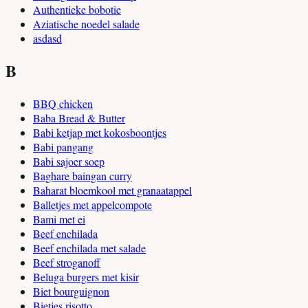
Authentieke bobotie
Aziatische noedel salade
asdasd
B
BBQ chicken
Baba Bread & Butter
Babi ketjap met kokosboontjes
Babi pangang
Babi sajoer soep
Baghare baingan curry
Baharat bloemkool met granaatappel
Balletjes met appelcompote
Bami met ei
Beef enchilada
Beef enchilada met salade
Beef stroganoff
Beluga burgers met kisir
Biet bourguignon
Bietjes risotto