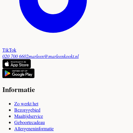
TikTok
020 700 6602
marleen@marleenkookt.nl
Informatie
Zo werkt het
Bezorggebied
Maaltijdservice
Geboortecadeau
Allergeneninformatie