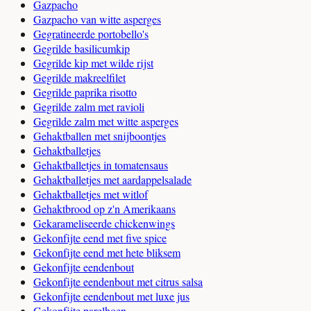
Gazpacho
Gazpacho van witte asperges
Gegratineerde portobello's
Gegrilde basilicumkip
Gegrilde kip met wilde rijst
Gegrilde makreelfilet
Gegrilde paprika risotto
Gegrilde zalm met ravioli
Gegrilde zalm met witte asperges
Gehaktballen met snijboontjes
Gehaktballetjes
Gehaktballetjes in tomatensaus
Gehaktballetjes met aardappelsalade
Gehaktballetjes met witlof
Gehaktbrood op z'n Amerikaans
Gekarameliseerde chickenwings
Gekonfijte eend met five spice
Gekonfijte eend met hete bliksem
Gekonfijte eendenbout
Gekonfijte eendenbout met citrus salsa
Gekonfijte eendenbout met luxe jus
Gekonfijte parelhoen