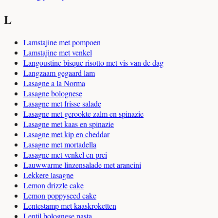
L
Lamstajine met pompoen
Lamstajine met venkel
Langoustine bisque risotto met vis van de dag
Langzaam gegaard lam
Lasagne a la Norma
Lasagne bolognese
Lasagne met frisse salade
Lasagne met gerookte zalm en spinazie
Lasagne met kaas en spinazie
Lasagne met kip en cheddar
Lasagne met mortadella
Lasagne met venkel en prei
Lauwwarme linzensalade met arancini
Lekkere lasagne
Lemon drizzle cake
Lemon poppyseed cake
Lentestamp met kaaskroketten
Lentil bolognese pasta