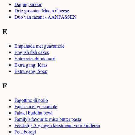
Daging smoor
Drie groenten Mac n Cheese
Duo van fazant - AANPASSEN
E
Empanada met guacamole
English fish cakes
Entrecote chimichurri
Extra gang: Kaas
Extra gang: Soep
F
Fagottino di pollo
Fajita's met guacamole
Falafel buddha bowl
Family's favourite miso butter pasta
Feestelijk 3-gangen kerstmenu voor kinderen
Feta boregi