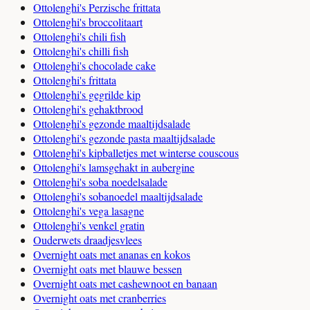
Ottolenghi's Perzische frittata
Ottolenghi's broccolitaart
Ottolenghi's chili fish
Ottolenghi's chilli fish
Ottolenghi's chocolade cake
Ottolenghi's frittata
Ottolenghi's gegrilde kip
Ottolenghi's gehaktbrood
Ottolenghi's gezonde maaltijdsalade
Ottolenghi's gezonde pasta maaltijdsalade
Ottolenghi's kipballetjes met winterse couscous
Ottolenghi's lamsgehakt in aubergine
Ottolenghi's soba noedelsalade
Ottolenghi's sobanoedel maaltijdsalade
Ottolenghi's vega lasagne
Ottolenghi's venkel gratin
Ouderwets draadjesvlees
Overnight oats met ananas en kokos
Overnight oats met blauwe bessen
Overnight oats met cashewnoot en banaan
Overnight oats met cranberries