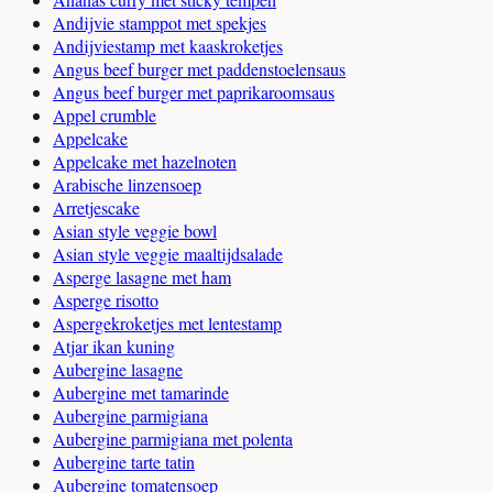
Andijvie stamppot met spekjes
Andijviestamp met kaaskroketjes
Angus beef burger met paddenstoelensaus
Angus beef burger met paprikaroomsaus
Appel crumble
Appelcake
Appelcake met hazelnoten
Arabische linzensoep
Arretjescake
Asian style veggie bowl
Asian style veggie maaltijdsalade
Asperge lasagne met ham
Asperge risotto
Aspergekroketjes met lentestamp
Atjar ikan kuning
Aubergine lasagne
Aubergine met tamarinde
Aubergine parmigiana
Aubergine parmigiana met polenta
Aubergine tarte tatin
Aubergine tomatensoep