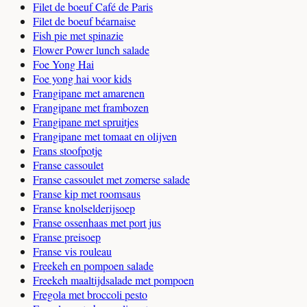
Filet de boeuf Café de Paris
Filet de boeuf béarnaise
Fish pie met spinazie
Flower Power lunch salade
Foe Yong Hai
Foe yong hai voor kids
Frangipane met amarenen
Frangipane met frambozen
Frangipane met spruitjes
Frangipane met tomaat en olijven
Frans stoofpotje
Franse cassoulet
Franse cassoulet met zomerse salade
Franse kip met roomsaus
Franse knolselderijsoep
Franse ossenhaas met port jus
Franse preisoep
Franse vis rouleau
Freekeh en pompoen salade
Freekeh maaltijdsalade met pompoen
Fregola met broccoli pesto