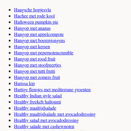
Haagsche hopjesvla
Hachee met rode kool
Halloween pumpkin pie
Hangop met ananas
Hangop met appelcompote
Hangop met boerenjongens
Hangop met kersen
Hangop met pepernotencrumble
Hangop met rood fruit
Hangop met stoofpeertjes
Hangop met tutti frutti
Hangop met zomers fruit
Harissa kip
Hartige flensjes met mediterrane groenten
Healthy Indian style salad
Healthy freekeh halloumi
Healthy maaltijdsalade
Healthy maaltijdsalade met avocadodressing
Healthy salad met avocadodressing
Healthy salade met cashewnoten