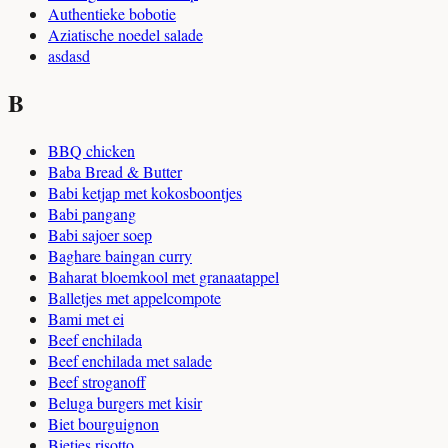
Authentieke bobotie
Aziatische noedel salade
asdasd
B
BBQ chicken
Baba Bread & Butter
Babi ketjap met kokosboontjes
Babi pangang
Babi sajoer soep
Baghare baingan curry
Baharat bloemkool met granaatappel
Balletjes met appelcompote
Bami met ei
Beef enchilada
Beef enchilada met salade
Beef stroganoff
Beluga burgers met kisir
Biet bourguignon
Bietjes risotto