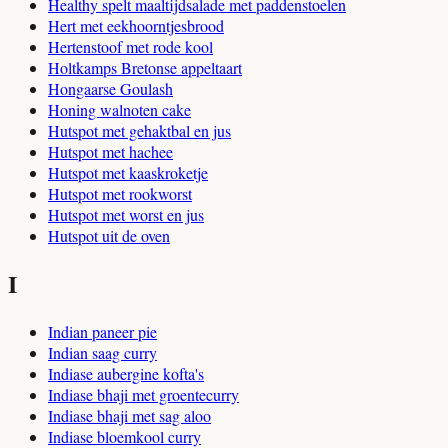
Healthy spelt maaltijdsalade met paddenstoelen
Hert met eekhoorntjesbrood
Hertenstoof met rode kool
Holtkamps Bretonse appeltaart
Hongaarse Goulash
Honing walnoten cake
Hutspot met gehaktbal en jus
Hutspot met hachee
Hutspot met kaaskroketje
Hutspot met rookworst
Hutspot met worst en jus
Hutspot uit de oven
I
Indian paneer pie
Indian saag curry
Indiase aubergine kofta's
Indiase bhaji met groentecurry
Indiase bhaji met sag aloo
Indiase bloemkool curry