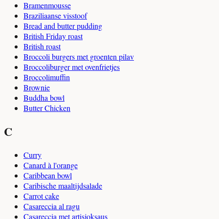
Bramenmousse
Braziliaanse visstoof
Bread and butter pudding
British Friday roast
British roast
Broccoli burgers met groenten pilav
Broccoliburger met ovenfrietjes
Broccolimuffin
Brownie
Buddha bowl
Butter Chicken
C
Curry
Canard à l'orange
Caribbean bowl
Caribische maaltijdsalade
Carrot cake
Casareccia al ragu
Casareccia met artisjoksaus