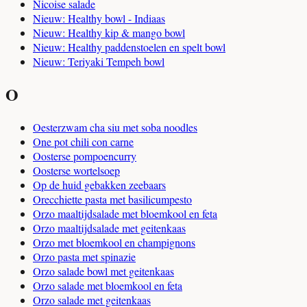
Nicoise salade
Nieuw: Healthy bowl - Indiaas
Nieuw: Healthy kip & mango bowl
Nieuw: Healthy paddenstoelen en spelt bowl
Nieuw: Teriyaki Tempeh bowl
O
Oesterzwam cha siu met soba noodles
One pot chili con carne
Oosterse pompoencurry
Oosterse wortelsoep
Op de huid gebakken zeebaars
Orecchiette pasta met basilicumpesto
Orzo maaltijdsalade met bloemkool en feta
Orzo maaltijdsalade met geitenkaas
Orzo met bloemkool en champignons
Orzo pasta met spinazie
Orzo salade bowl met geitenkaas
Orzo salade met bloemkool en feta
Orzo salade met geitenkaas