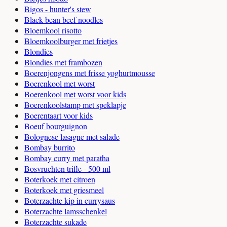
Bigos - hunter's stew
Black bean beef noodles
Bloemkool risotto
Bloemkoolburger met frietjes
Blondies
Blondies met frambozen
Boerenjongens met frisse yoghurtmousse
Boerenkool met worst
Boerenkool met worst voor kids
Boerenkoolstamp met speklapje
Boerentaart voor kids
Boeuf bourguignon
Bolognese lasagne met salade
Bombay burrito
Bombay curry met paratha
Bosvruchten trifle - 500 ml
Boterkoek met citroen
Boterkoek met griesmeel
Boterzachte kip in currysaus
Boterzachte lamsschenkel
Boterzachte sukade