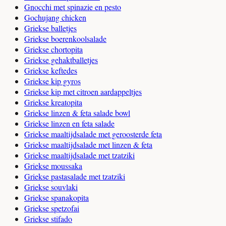
Gnocchi met spinazie en pesto
Gochujang chicken
Griekse balletjes
Griekse boerenkoolsalade
Griekse chortopita
Griekse gehaktballetjes
Griekse keftedes
Griekse kip gyros
Griekse kip met citroen aardappeltjes
Griekse kreatopita
Griekse linzen & feta salade bowl
Griekse linzen en feta salade
Griekse maaltijdsalade met geroosterde feta
Griekse maaltijdsalade met linzen & feta
Griekse maaltijdsalade met tzatziki
Griekse moussaka
Griekse pastasalade met tzatziki
Griekse souvlaki
Griekse spanakopita
Griekse spetzofai
Griekse stifado