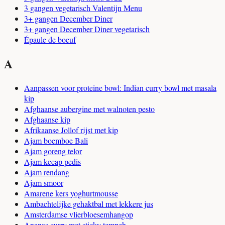
3 gangen vegetarisch Valentijn Menu
3+ gangen December Diner
3+ gangen December Diner vegetarisch
Épaule de boeuf
A
Aanpassen voor proteine bowl: Indian curry bowl met masala
kip
Afghaanse aubergine met walnoten pesto
Afghaanse kip
Afrikaanse Jollof rijst met kip
Ajam boemboe Bali
Ajam goreng telor
Ajam kecap pedis
Ajam rendang
Ajam smoor
Amarene kers yoghurtmousse
Ambachtelijke gehaktbal met lekkere jus
Amsterdamse vlierbloesemhangop
Ananas curry met sticky tempeh