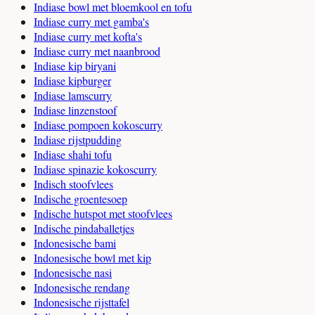
Indiase bowl met bloemkool en tofu
Indiase curry met gamba's
Indiase curry met kofta's
Indiase curry met naanbrood
Indiase kip biryani
Indiase kipburger
Indiase lamscurry
Indiase linzenstoof
Indiase pompoen kokoscurry
Indiase rijstpudding
Indiase shahi tofu
Indiase spinazie kokoscurry
Indisch stoofvlees
Indische groentesoep
Indische hutspot met stoofvlees
Indische pindaballetjes
Indonesische bami
Indonesische bowl met kip
Indonesische nasi
Indonesische rendang
Indonesische rijsttafel