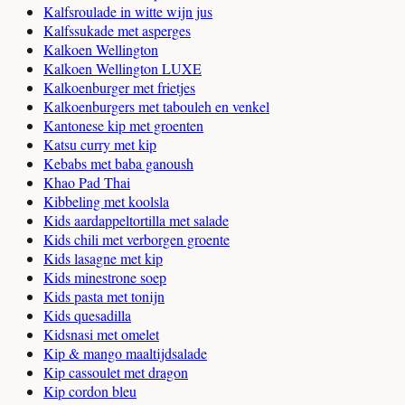
Kalfsroulade in witte wijn jus
Kalfssukade met asperges
Kalkoen Wellington
Kalkoen Wellington LUXE
Kalkoenburger met frietjes
Kalkoenburgers met tabouleh en venkel
Kantonese kip met groenten
Katsu curry met kip
Kebabs met baba ganoush
Khao Pad Thai
Kibbeling met koolsla
Kids aardappeltortilla met salade
Kids chili met verborgen groente
Kids lasagne met kip
Kids minestrone soep
Kids pasta met tonijn
Kids quesadilla
Kidsnasi met omelet
Kip & mango maaltijdsalade
Kip cassoulet met dragon
Kip cordon bleu