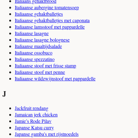
Italiaans gehaktbrood
Italiaanse aubergine tomatensoep
Italiaanse gehaktballetjes
Italiaanse gehaktballetjes met caponata
Italiaanse lamsstoof met pappardelle
Italiaanse lasagne
Italiaanse lasagne bolognese
Italiaanse maaltijdsalade
Italiaanse ossobuco
Italiaanse spezzatino
Italiaanse stoof met frisse stamp
Italiaanse stoof met penne
Italiaanse wildzwijnstoof met pappardelle
J
Jackfruit rendang
Jamaican jerk chicken
Jamie’s Rode Pilav
Japanse Katsu curry
Japanse gamba's met rijstnoedels