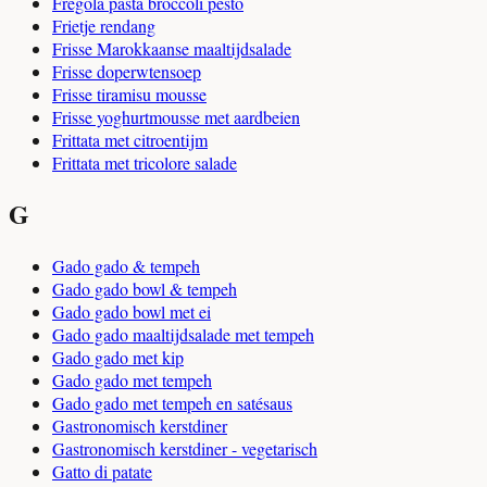
Fregola pasta broccoli pesto
Frietje rendang
Frisse Marokkaanse maaltijdsalade
Frisse doperwtensoep
Frisse tiramisu mousse
Frisse yoghurtmousse met aardbeien
Frittata met citroentijm
Frittata met tricolore salade
G
Gado gado & tempeh
Gado gado bowl & tempeh
Gado gado bowl met ei
Gado gado maaltijdsalade met tempeh
Gado gado met kip
Gado gado met tempeh
Gado gado met tempeh en satésaus
Gastronomisch kerstdiner
Gastronomisch kerstdiner - vegetarisch
Gatto di patate