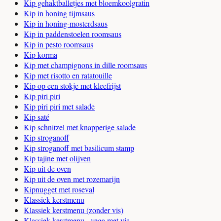
Kip gehaktballetjes met bloemkoolgratin
Kip in honing tijmsaus
Kip in honing-mosterdsaus
Kip in paddenstoelen roomsaus
Kip in pesto roomsaus
Kip korma
Kip met champignons in dille roomsaus
Kip met risotto en ratatouille
Kip op een stokje met kleefrijst
Kip piri piri
Kip piri piri met salade
Kip saté
Kip schnitzel met knapperige salade
Kip stroganoff
Kip stroganoff met basilicum stamp
Kip tajine met olijven
Kip uit de oven
Kip uit de oven met rozemarijn
Kipnugget met roseval
Klassiek kerstmenu
Klassiek kerstmenu (zonder vis)
Klassiek kerstmenu - vega met vis