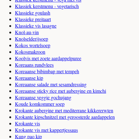
Klassiek kerstmenu - vegetarisch
Klassieke goulash
Klassieke preitaart
Klassieke vis lasagne
Knol-au-vin
Knolselderijsoep
Kokos wortelsoep
Kokosmakroon
Koolvis met zoete aardappelpuree
Koreaans rundvlees
Koreaanse bibimbap met tempeh
Koreaanse kip
Koreaanse salade met sesamdressing
Koreaanse sticky rice met aubergine en kimchi
Koreaanse veggie gochujang
Koude komkommer soep
Krokante aubergine met mediterrane kikkererwten
Krokante kipschnitzel met geroosterde aardappelen
Krokante vis
Krokante vis met kappertjessaus
Kung pao kip