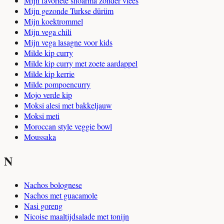
Mijn favoriete shoarma zonder vlees
Mijn gezonde Turkse dürüm
Mijn koektrommel
Mijn vega chili
Mijn vega lasagne voor kids
Milde kip curry
Milde kip curry met zoete aardappel
Milde kip kerrie
Milde pompoencurry
Mojo verde kip
Moksi alesi met bakkeljauw
Moksi meti
Moroccan style veggie bowl
Moussaka
N
Nachos bolognese
Nachos met guacamole
Nasi goreng
Nicoise maaltijdsalade met tonijn