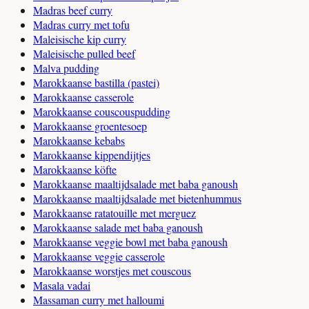
Madras beef curry
Madras curry met tofu
Maleisische kip curry
Maleisische pulled beef
Malva pudding
Marokkaanse bastilla (pastei)
Marokkaanse casserole
Marokkaanse couscouspudding
Marokkaanse groentesoep
Marokkaanse kebabs
Marokkaanse kippendijtjes
Marokkaanse köfte
Marokkaanse maaltijdsalade met baba ganoush
Marokkaanse maaltijdsalade met bietenhummus
Marokkaanse ratatouille met merguez
Marokkaanse salade met baba ganoush
Marokkaanse veggie bowl met baba ganoush
Marokkaanse veggie casserole
Marokkaanse worstjes met couscous
Masala vadai
Massaman curry met halloumi