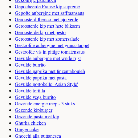
Gepocheerde Franse kip supreme
Gepofte aubergine met saffraansaus
Geroosterd Iberico met ajo verde
Geroosterde kip met hete bliksem
Geroosterde kip met pesto
Geroosterde kip met zomersalade
Gestoofde aubergine met granaatappel
Gestoofde vis in pittige tomatensaus
Gevulde aubergine met wilde rijst
Gevulde burrito
Gevulde paprika met linzentabouleh
Gevulde paprika met pasta
Gevulde portobello 'Asian Style'
Gevulde tortilla
Gevulde vega burrito
Gezonde energie reep - 3 stuks
Gezonde kipburger
Gezonde pasta met kip
Ghurka chicken
Ginger cake
Gnocchi alla puttanesca