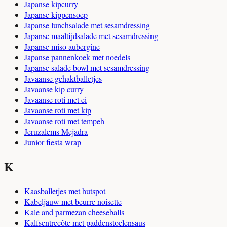
Japanse kipcurry
Japanse kippensoep
Japanse lunchsalade met sesamdressing
Japanse maaltijdsalade met sesamdressing
Japanse miso aubergine
Japanse pannenkoek met noedels
Japanse salade bowl met sesamdressing
Javaanse gehaktballetjes
Javaanse kip curry
Javaanse roti met ei
Javaanse roti met kip
Javaanse roti met tempeh
Jeruzalems Mejadra
Junior fiesta wrap
K
Kaasballetjes met hutspot
Kabeljauw met beurre noisette
Kale and parmezan cheeseballs
Kalfsentrecôte met paddenstoelensaus