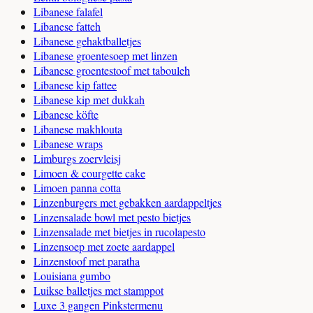
Libanese falafel
Libanese fatteh
Libanese gehaktballetjes
Libanese groentesoep met linzen
Libanese groentestoof met tabouleh
Libanese kip fattee
Libanese kip met dukkah
Libanese köfte
Libanese makhlouta
Libanese wraps
Limburgs zoervleisj
Limoen & courgette cake
Limoen panna cotta
Linzenburgers met gebakken aardappeltjes
Linzensalade bowl met pesto bietjes
Linzensalade met bietjes in rucolapesto
Linzensoep met zoete aardappel
Linzenstoof met paratha
Louisiana gumbo
Luikse balletjes met stamppot
Luxe 3 gangen Pinkstermenu