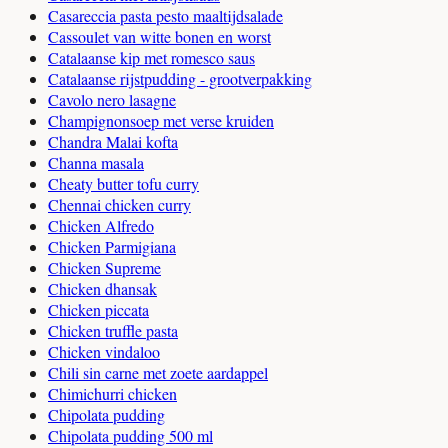
Casareccia pasta pesto maaltijdsalade
Cassoulet van witte bonen en worst
Catalaanse kip met romesco saus
Catalaanse rijstpudding - grootverpakking
Cavolo nero lasagne
Champignonsoep met verse kruiden
Chandra Malai kofta
Channa masala
Cheaty butter tofu curry
Chennai chicken curry
Chicken Alfredo
Chicken Parmigiana
Chicken Supreme
Chicken dhansak
Chicken piccata
Chicken truffle pasta
Chicken vindaloo
Chili sin carne met zoete aardappel
Chimichurri chicken
Chipolata pudding
Chipolata pudding 500 ml